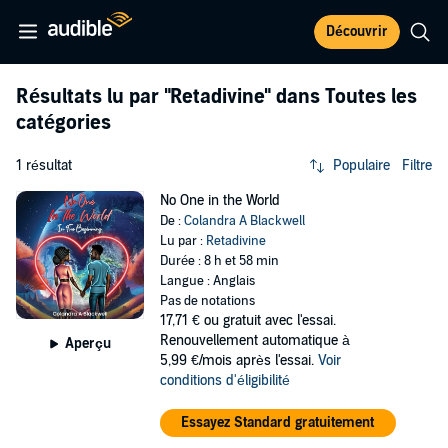
Découvrir
Résultats lu par
"Retadivine"
dans Toutes les
catégories
1 résultat
Populaire
Filtre
No One in the World
De :
Colandra A Blackwell
Lu par :
Retadivine
Durée : 8 h et 58 min
Langue : Anglais
Pas de notations
17,71 €
ou gratuit avec l'essai.
Renouvellement automatique à
Aperçu
5,99 €/mois après l'essai.
Voir
conditions d'éligibilité
Essayez Standard gratuitement