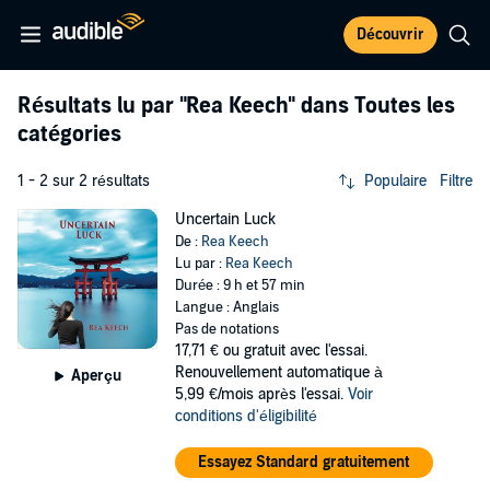
Découvrir
Résultats lu par
"Rea Keech"
dans Toutes les
catégories
1 - 2 sur 2 résultats
Populaire
Filtre
Uncertain Luck
De :
Rea Keech
Lu par :
Rea Keech
Durée : 9 h et 57 min
Langue : Anglais
Pas de notations
17,71 €
ou gratuit avec l'essai.
Renouvellement automatique à
Aperçu
5,99 €/mois après l'essai.
Voir
conditions d'éligibilité
Essayez Standard gratuitement