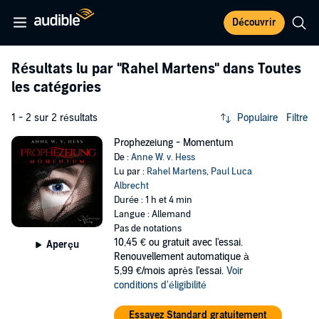
Découvrir
Résultats lu par
"Rahel Martens"
dans Toutes
les catégories
1 - 2 sur 2 résultats
Populaire
Filtre
Prophezeiung - Momentum
De :
Anne W. v. Hess
Lu par :
Rahel Martens
,
Paul Luca
Albrecht
Durée : 1 h et 4 min
Langue : Allemand
Pas de notations
10,45 €
ou gratuit avec l'essai.
Aperçu
Renouvellement automatique à
5,99 €/mois après l'essai.
Voir
conditions d'éligibilité
Essayez Standard gratuitement