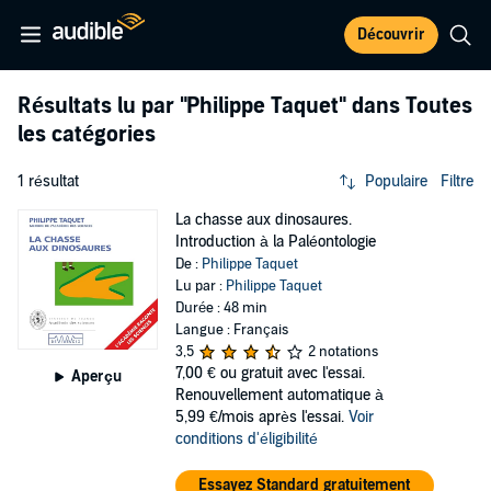
Découvrir
Résultats lu par
"Philippe Taquet"
dans Toutes
les catégories
1 résultat
Populaire
Filtre
La chasse aux dinosaures.
Introduction à la Paléontologie
De :
Philippe Taquet
Lu par :
Philippe Taquet
Durée : 48 min
Langue : Français
3,5
2 notations
7,00 €
ou gratuit avec l'essai.
Aperçu
Renouvellement automatique à
5,99 €/mois après l'essai.
Voir
conditions d'éligibilité
Essayez Standard gratuitement