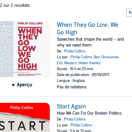
 2 sur 2 résultats
When They Go Low, We
Go High
Speeches that shape the world – and
why we need them
De :
Philip Collins
Lu par :
Philip Collins
,
Ben Onwukwe
,
Eric Meyers
,
Helen Keeley
Durée : 16 h et 25 min
Date de publication : 05/10/2017
Langue : Anglais
Aperçu
Pas de notations
Start Again
How We Can Fix Our Broken Politics
De :
Philip Collins
Lu par :
Philip Collins
Durée : 5 h et 15 min