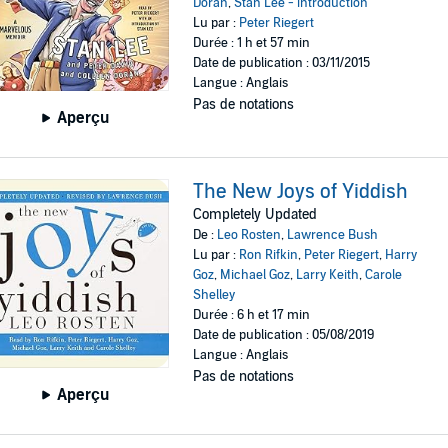
Doran
,
Stan Lee - introduction
Lu par :
Peter Riegert
Durée : 1 h et 57 min
Date de publication : 03/11/2015
Langue : Anglais
Pas de notations
Aperçu
The New Joys of Yiddish
Completely Updated
De :
Leo Rosten
,
Lawrence Bush
Lu par :
Ron Rifkin
,
Peter Riegert
,
Harry
Goz
,
Michael Goz
,
Larry Keith
,
Carole
Shelley
Durée : 6 h et 17 min
Date de publication : 05/08/2019
Langue : Anglais
Pas de notations
Aperçu