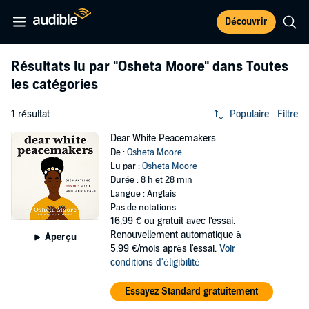
Découvrir
Résultats lu par
"Osheta Moore"
dans Toutes
les catégories
1 résultat
Populaire
Filtre
Dear White Peacemakers
De :
Osheta Moore
Lu par :
Osheta Moore
Durée : 8 h et 28 min
Langue : Anglais
Pas de notations
16,99 €
ou gratuit avec l'essai.
Renouvellement automatique à
Aperçu
5,99 €/mois après l'essai.
Voir
conditions d'éligibilité
Essayez Standard gratuitement