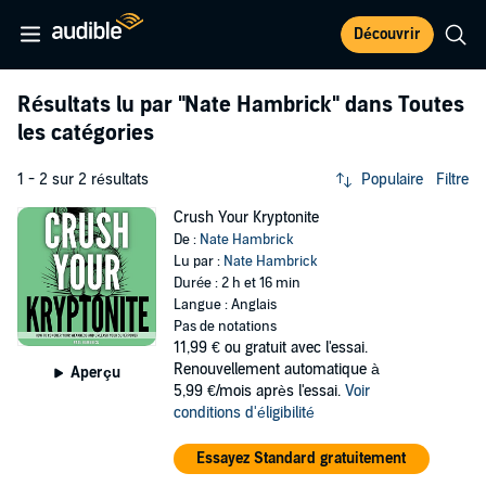
Découvrir
Résultats lu par
"Nate Hambrick"
dans Toutes
les catégories
1 - 2 sur 2 résultats
Populaire
Filtre
Crush Your Kryptonite
De :
Nate Hambrick
Lu par :
Nate Hambrick
Durée : 2 h et 16 min
Langue : Anglais
Pas de notations
11,99 €
ou gratuit avec l'essai.
Renouvellement automatique à
Aperçu
5,99 €/mois après l'essai.
Voir
conditions d'éligibilité
Essayez Standard gratuitement