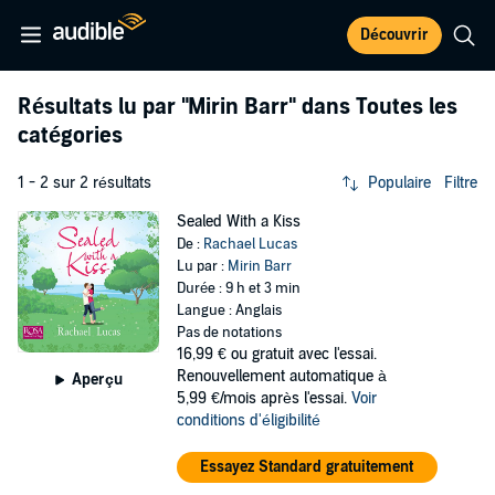
Découvrir
Résultats lu par
"Mirin Barr"
dans Toutes les
catégories
1 - 2 sur 2 résultats
Populaire
Filtre
Sealed With a Kiss
De :
Rachael Lucas
Lu par :
Mirin Barr
Durée : 9 h et 3 min
Langue : Anglais
Pas de notations
16,99 €
ou gratuit avec l'essai.
Renouvellement automatique à
Aperçu
5,99 €/mois après l'essai.
Voir
conditions d'éligibilité
Essayez Standard gratuitement