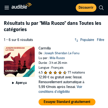
Découvrir
Résultats lu par
"Mila Ruozo"
dans Toutes les
catégories
1 - 6 sur 6 résultats
Populaire
Filtre
Carmilla
De :
Joseph Sheridan Le Fanu
Lu par :
Mila Ruozo
Durée : 3 h et 26 min
Langue : Français
4,5
77 notations
12,99 €
ou gratuit avec l'essai.
Renouvellement automatique à
Aperçu
5,99 €/mois après l'essai.
Voir
conditions d'éligibilité
Essayez Standard gratuitement