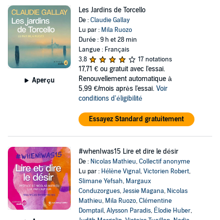
Les Jardins de Torcello
De :
Claudie Gallay
Lu par :
Mila Ruozo
Durée : 9 h et 28 min
Langue : Français
3,8
17 notations
17,71 €
ou gratuit avec l'essai.
Renouvellement automatique à
Aperçu
5,99 €/mois après l'essai.
Voir
conditions d'éligibilité
Essayez Standard gratuitement
#whenIwas15 Lire et dire le désir
De :
Nicolas Mathieu
,
Collectif anonyme
Lu par :
Hélène Vignal
,
Victorien Robert
,
Slimane Yefsah
,
Margaux
Conduzorgues
,
Jessie Magana
,
Nicolas
Mathieu
,
Mila Ruozo
,
Clémentine
Domptail
,
Alysson Paradis
,
Élodie Huber
,