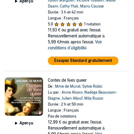
Judith Margolin
,
Victoire Tuaillon
,
Nadia
Aperçu
Daam
,
Cathy Ytak
,
Manu Causse
Durée : 3 h et 42 min
Langue : Français
5,0
1 notation
11,93 €
ou gratuit avec l'essai.
Renouvellement automatique à
5,99 €/mois après l'essai.
Voir
conditions d'éligibilité
Essayez Standard gratuitement
Contes de fées queer
De :
Mme de Murat
,
Sylvie Robic
Lu par :
Anne Alvaro
,
Nadège Beausson-
Diagne
,
Julien Allouf
,
Mila Ruozo
Durée : 2 h et 50 min
Langue : Français
Pas de notations
12,99 €
ou gratuit avec l'essai.
Aperçu
Renouvellement automatique à