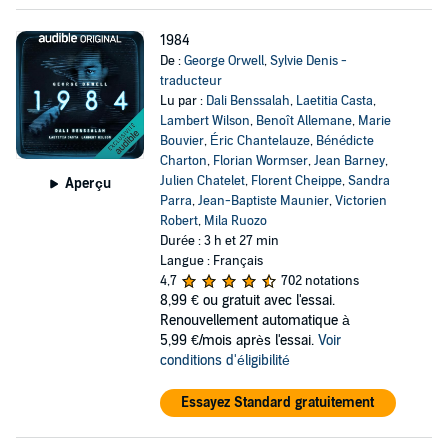
1984
De :
George Orwell
,
Sylvie Denis -
traducteur
Lu par :
Dali Benssalah
,
Laetitia Casta
,
Lambert Wilson
,
Benoît Allemane
,
Marie
Bouvier
,
Éric Chantelauze
,
Bénédicte
Charton
,
Florian Wormser
,
Jean Barney
,
Julien Chatelet
,
Florent Cheippe
,
Sandra
Aperçu
Parra
,
Jean-Baptiste Maunier
,
Victorien
Robert
,
Mila Ruozo
Durée : 3 h et 27 min
Langue : Français
4,7
702 notations
8,99 €
ou gratuit avec l'essai.
Renouvellement automatique à
5,99 €/mois après l'essai.
Voir
conditions d'éligibilité
Essayez Standard gratuitement