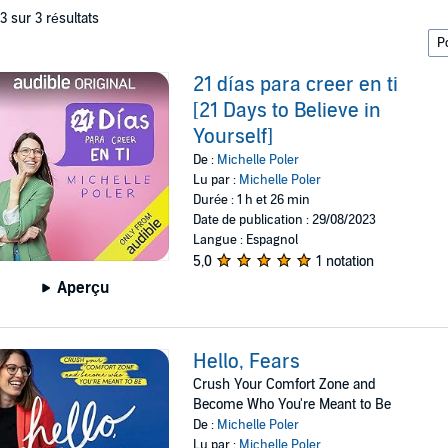
 3 sur 3 résultats
21 días para creer en ti
[21 Days to Believe in
Yourself]
De :
Michelle Poler
Lu par :
Michelle Poler
Durée : 1 h et 26 min
Date de publication : 29/08/2023
Langue : Espagnol
5,0
1 notation
Aperçu
Hello, Fears
Crush Your Comfort Zone and
Become Who You're Meant to Be
De :
Michelle Poler
Lu par :
Michelle Poler