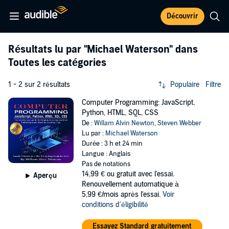
Découvrir
Résultats lu par
"Michael Waterson"
dans
Toutes les catégories
1 - 2 sur 2 résultats
Populaire
Filtre
Computer Programming: JavaScript,
Python, HTML, SQL, CSS
De :
Willam Alvin Newton
,
Steven Webber
Lu par :
Michael Waterson
Durée : 3 h et 24 min
Langue : Anglais
Pas de notations
14,99 €
ou gratuit avec l'essai.
Aperçu
Renouvellement automatique à
5,99 €/mois après l'essai.
Voir
conditions d'éligibilité
Essayez Standard gratuitement