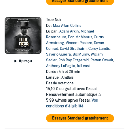
Essayez Standard gratuitement
True Noir
De :
Max Allan Collins
Lu par :
Adam Arkin
,
Michael
Rosenbaum
,
Don McManus
,
Curtis
Armstrong
,
Vincent Pastore
,
Devon
Conrad
,
David Strathairn
,
Corey Landis
,
Saverio Guerra
,
Bill Mumy
,
William
Sadler
,
Rob Roy Fitzgerald
,
Patton Oswalt
,
Aperçu
Anthony LaPaglia
,
full cast
Durée : 4 h et 26 min
Langue : Anglais
Pas de notations
15,10 €
ou gratuit avec l'essai.
Renouvellement automatique à
5,99 €/mois après l'essai.
Voir
conditions d'éligibilité
Essayez Standard gratuitement