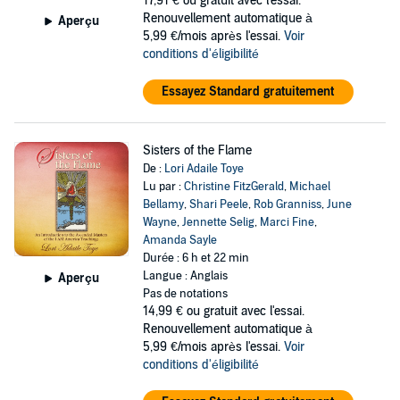
17,91 €
ou gratuit avec l'essai.
Renouvellement automatique à
Aperçu
5,99 €/mois après l'essai.
Voir
conditions d'éligibilité
Essayez Standard gratuitement
Sisters of the Flame
De :
Lori Adaile Toye
Lu par :
Christine FitzGerald
,
Michael
Bellamy
,
Shari Peele
,
Rob Granniss
,
June
Wayne
,
Jennette Selig
,
Marci Fine
,
Amanda Sayle
Durée : 6 h et 22 min
Langue : Anglais
Aperçu
Pas de notations
14,99 €
ou gratuit avec l'essai.
Renouvellement automatique à
5,99 €/mois après l'essai.
Voir
conditions d'éligibilité