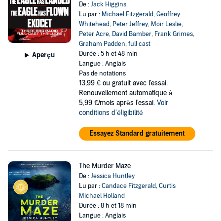
De :
Jack Higgins
Lu par :
Michael Fitzgerald
,
Geoffrey
Whitehead
,
Peter Jeffrey
,
Moir Leslie
,
Peter Acre
,
David Bamber
,
Frank Grimes
,
Graham Padden
,
full cast
Durée : 5 h et 48 min
Aperçu
Langue : Anglais
Pas de notations
13,99 €
ou gratuit avec l'essai.
Renouvellement automatique à
5,99 €/mois après l'essai.
Voir
conditions d'éligibilité
Essayez Standard gratuitement
The Murder Maze
De :
Jessica Huntley
Lu par :
Candace Fitzgerald
,
Curtis
Michael Holland
Durée : 8 h et 18 min
Langue : Anglais