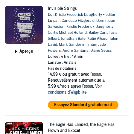
Invisible Strings
De :
Kristie Frederick Daugherty - editor
Lu par :
Candace Fitzgerald
,
Dominique
Salvacion
,
Kristie Frederick Daugherty
,
Curtis Michael Holland
,
Bailey Carr
,
Tavia
Gilbert
,
Jonathan Bate
,
Katie Allsup
,
Talon
David
,
Mark Sanderlin
,
Imani Jade
Powers
,
André Santana
,
Diane Seuss
Aperçu
Durée : 4 h et 49 min
Langue : Anglais
Pas de notations
14,99 €
ou gratuit avec l'essai.
Renouvellement automatique à
5,99 €/mois après l'essai.
Voir
conditions d'éligibilité
Essayez Standard gratuitement
The Eagle Has Landed, the Eagle Has
Flown and Exocet