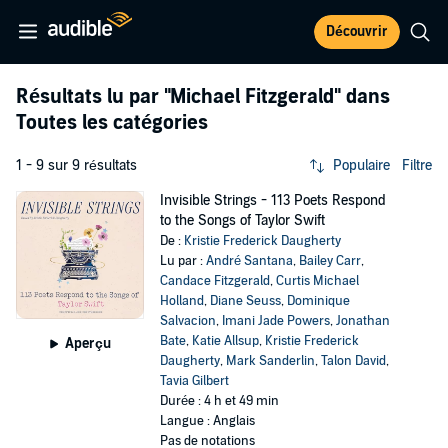
Découvrir
Résultats lu par
"Michael Fitzgerald"
dans
Toutes les catégories
1 - 9 sur 9 résultats
Populaire
Filtre
Invisible Strings - 113 Poets Respond
to the Songs of Taylor Swift
De :
Kristie Frederick Daugherty
Lu par :
André Santana
,
Bailey Carr
,
Candace Fitzgerald
,
Curtis Michael
Holland
,
Diane Seuss
,
Dominique
Salvacion
,
Imani Jade Powers
,
Jonathan
Bate
,
Katie Allsup
,
Kristie Frederick
Aperçu
Daugherty
,
Mark Sanderlin
,
Talon David
,
Tavia Gilbert
Durée : 4 h et 49 min
Langue : Anglais
Pas de notations