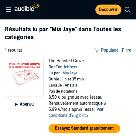
Découvrir
Résultats lu par
"Mia Jaye"
dans Toutes les
catégories
1 résultat
Populaire
Filtre
The Haunted Grove
De :
Tim Jeffreys
Lu par :
Mia Jaye
Durée : 1 h et 35 min
Langue : Anglais
Pas de notations
8,50 €
ou gratuit avec l'essai.
Renouvellement automatique à
Aperçu
5,99 €/mois après l'essai.
Voir
conditions d'éligibilité
Essayez Standard gratuitement