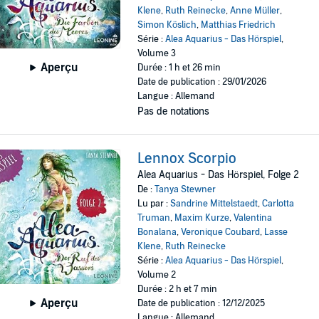
Klene
,
Ruth Reinecke
,
Anne Müller
,
Simon Köslich
,
Matthias Friedrich
Série :
Alea Aquarius - Das Hörspiel
,
Volume 3
Aperçu
Durée : 1 h et 26 min
Date de publication : 29/01/2026
Langue : Allemand
Pas de notations
Lennox Scorpio
Alea Aquarius - Das Hörspiel, Folge 2
De :
Tanya Stewner
Lu par :
Sandrine Mittelstaedt
,
Carlotta
Truman
,
Maxim Kurze
,
Valentina
Bonalana
,
Veronique Coubard
,
Lasse
Klene
,
Ruth Reinecke
Série :
Alea Aquarius - Das Hörspiel
,
Volume 2
Durée : 2 h et 7 min
Aperçu
Date de publication : 12/12/2025
Langue : Allemand