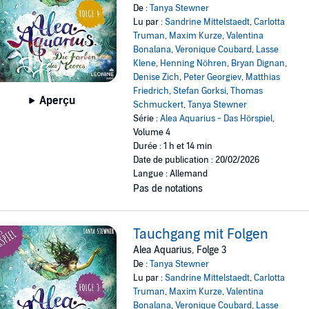
De :
Tanya Stewner
Lu par :
Sandrine Mittelstaedt
,
Carlotta
Truman
,
Maxim Kurze
,
Valentina
Bonalana
,
Veronique Coubard
,
Lasse
Klene
,
Henning Nöhren
,
Bryan Dignan
,
Denise Zich
,
Peter Georgiev
,
Matthias
Friedrich
,
Stefan Gorksi
,
Thomas
Aperçu
Schmuckert
,
Tanya Stewner
Série :
Alea Aquarius - Das Hörspiel
,
Volume 4
Durée : 1 h et 14 min
Date de publication : 20/02/2026
Langue : Allemand
Pas de notations
Tauchgang mit Folgen
Alea Aquarius, Folge 3
De :
Tanya Stewner
Lu par :
Sandrine Mittelstaedt
,
Carlotta
Truman
,
Maxim Kurze
,
Valentina
Bonalana
,
Veronique Coubard
,
Lasse