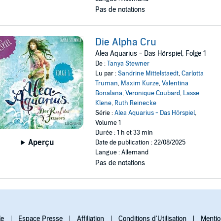
Pas de notations
Die Alpha Cru
Alea Aquarius - Das Hörspiel, Folge 1
De :
Tanya Stewner
Lu par :
Sandrine Mittelstaedt
,
Carlotta
Truman
,
Maxim Kurze
,
Valentina
Bonalana
,
Veronique Coubard
,
Lasse
Klene
,
Ruth Reinecke
Série :
Alea Aquarius - Das Hörspiel
,
Volume 1
Durée : 1 h et 33 min
Aperçu
Date de publication : 22/08/2025
Langue : Allemand
Pas de notations
le
Espace Presse
Affiliation
Conditions d'Utilisation
Mentio