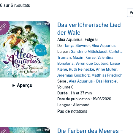
 6 sur 6 résultats
Das verführerische Lied
der Wale
Alea Aquarius, Folge 6
De :
Tanya Stewner
,
Alea Aquarius
Lu par :
Sandrine Mittelstaedt
,
Carlotta
Truman
,
Maxim Kurze
,
Valentina
Bonalana
,
Veronique Coubard
,
Lasse
Klene
,
Ruth Reinecke
,
Anne Müller
,
Jeremias Koschorz
,
Matthias Friedrich
Série :
Alea Aquarius - Das Hörspiel
,
Aperçu
Volume 6
Durée : 1 h et 37 min
Date de publication : 19/06/2026
Langue : Allemand
Pas de notations
Die Farben des Meeres -