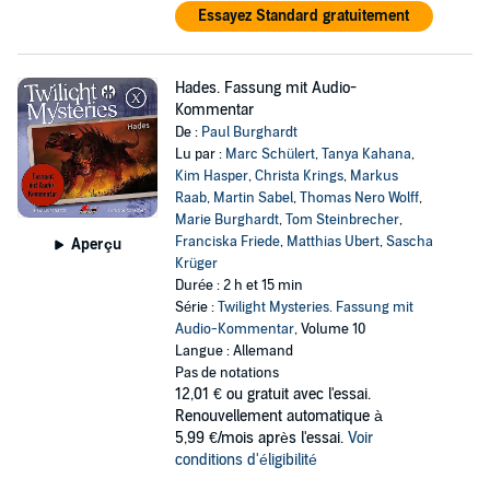
Essayez Standard gratuitement
Hades. Fassung mit Audio-
Kommentar
De :
Paul Burghardt
Lu par :
Marc Schülert
,
Tanya Kahana
,
Kim Hasper
,
Christa Krings
,
Markus
Raab
,
Martin Sabel
,
Thomas Nero Wolff
,
Marie Burghardt
,
Tom Steinbrecher
,
Franciska Friede
,
Matthias Ubert
,
Sascha
Aperçu
Krüger
Durée : 2 h et 15 min
Série :
Twilight Mysteries. Fassung mit
Audio-Kommentar
, Volume 10
Langue : Allemand
Pas de notations
12,01 €
ou gratuit avec l'essai.
Renouvellement automatique à
5,99 €/mois après l'essai.
Voir
conditions d'éligibilité