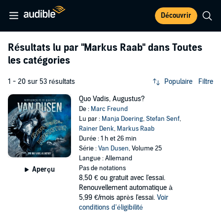
Découvrir
Résultats lu par
"Markus Raab"
dans Toutes
les catégories
1 - 20 sur 53 résultats
Populaire
Filtre
Quo Vadis, Augustus?
De :
Marc Freund
Lu par :
Manja Doering
,
Stefan Senf
,
Rainer Denk
,
Markus Raab
Durée : 1 h et 26 min
Série :
Van Dusen
, Volume 25
Langue : Allemand
Pas de notations
Aperçu
8,50 €
ou gratuit avec l'essai.
Renouvellement automatique à
5,99 €/mois après l'essai.
Voir
conditions d'éligibilité