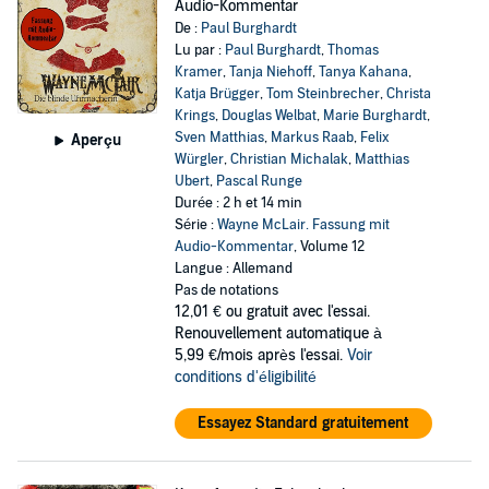
Audio-Kommentar
De :
Paul Burghardt
Lu par :
Paul Burghardt
,
Thomas
Kramer
,
Tanja Niehoff
,
Tanya Kahana
,
Katja Brügger
,
Tom Steinbrecher
,
Christa
Krings
,
Douglas Welbat
,
Marie Burghardt
,
Sven Matthias
,
Markus Raab
,
Felix
Aperçu
Würgler
,
Christian Michalak
,
Matthias
Ubert
,
Pascal Runge
Durée : 2 h et 14 min
Série :
Wayne McLair. Fassung mit
Audio-Kommentar
, Volume 12
Langue : Allemand
Pas de notations
12,01 €
ou gratuit avec l'essai.
Renouvellement automatique à
5,99 €/mois après l'essai.
Voir
conditions d'éligibilité
Essayez Standard gratuitement