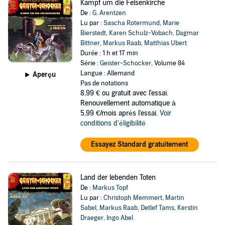
Kampf um die Felsenkirche
De :
G. Arentzen
Lu par :
Sascha Rotermund
,
Marie
Bierstedt
,
Karen Schulz-Vobach
,
Dagmar
Bittner
,
Markus Raab
,
Matthias Ubert
Durée : 1 h et 17 min
Série :
Geister-Schocker
, Volume 84
Langue : Allemand
Aperçu
Pas de notations
8,99 €
ou gratuit avec l'essai.
Renouvellement automatique à
5,99 €/mois après l'essai.
Voir
conditions d'éligibilité
Essayez Standard gratuitement
Land der lebenden Toten
De :
Markus Topf
Lu par :
Christoph Memmert
,
Martin
Sabel
,
Markus Raab
,
Detlef Tams
,
Kerstin
Draeger
,
Ingo Abel