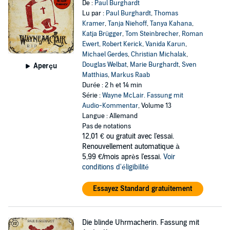
De :
Paul Burghardt
Lu par :
Paul Burghardt
,
Thomas
Kramer
,
Tanja Niehoff
,
Tanya Kahana
,
Katja Brügger
,
Tom Steinbrecher
,
Roman
Ewert
,
Robert Kerick
,
Vanida Karun
,
Michael Gerdes
,
Christian Michalak
,
Douglas Welbat
,
Marie Burghardt
,
Sven
Aperçu
Matthias
,
Markus Raab
Durée : 2 h et 14 min
Série :
Wayne McLair. Fassung mit
Audio-Kommentar
, Volume 13
Langue : Allemand
Pas de notations
12,01 €
ou gratuit avec l'essai.
Renouvellement automatique à
5,99 €/mois après l'essai.
Voir
conditions d'éligibilité
Essayez Standard gratuitement
Die blinde Uhrmacherin. Fassung mit