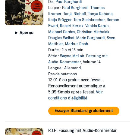
De :
Paul Burghardt
Lu par :
Paul Burghardt
,
Thomas
Kramer
,
Tanja Niehoff
,
Tanya Kahana
,
Katja Brügger
,
Tom Steinbrecher
,
Roman
Ewert
,
Robert Kerick
,
Vanida Karun
,
Michael Gerdes
,
Christian Michalak
,
Aperçu
Douglas Welbat
,
Marie Burghardt
,
Sven
Matthias
,
Markus Raab
Durée : 2 h et 13 min
Série :
Wayne McLair. Fassung mit
Audio-Kommentar
, Volume 14
Langue : Allemand
Pas de notations
12,01 €
ou gratuit avec l'essai.
Renouvellement automatique à
5,99 €/mois après l'essai.
Voir
conditions d'éligibilité
Essayez Standard gratuitement
R.I.P. Fassung mit Audio-Kommentar