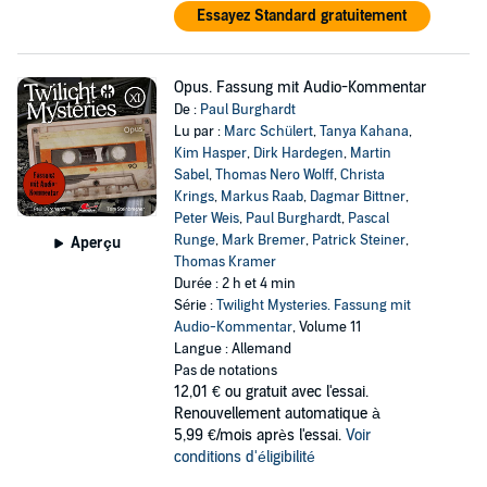
Essayez Standard gratuitement
Opus. Fassung mit Audio-Kommentar
De :
Paul Burghardt
Lu par :
Marc Schülert
,
Tanya Kahana
,
Kim Hasper
,
Dirk Hardegen
,
Martin
Sabel
,
Thomas Nero Wolff
,
Christa
Krings
,
Markus Raab
,
Dagmar Bittner
,
Peter Weis
,
Paul Burghardt
,
Pascal
Runge
,
Mark Bremer
,
Patrick Steiner
,
Aperçu
Thomas Kramer
Durée : 2 h et 4 min
Série :
Twilight Mysteries. Fassung mit
Audio-Kommentar
, Volume 11
Langue : Allemand
Pas de notations
12,01 €
ou gratuit avec l'essai.
Renouvellement automatique à
5,99 €/mois après l'essai.
Voir
conditions d'éligibilité