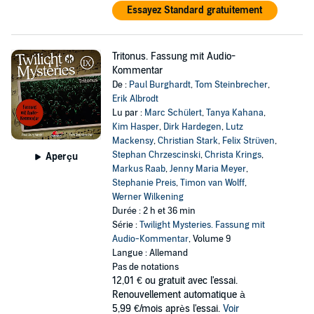
Essayez Standard gratuitement
Tritonus. Fassung mit Audio-
Kommentar
De :
Paul Burghardt
,
Tom Steinbrecher
,
Erik Albrodt
Lu par :
Marc Schülert
,
Tanya Kahana
,
Kim Hasper
,
Dirk Hardegen
,
Lutz
Mackensy
,
Christian Stark
,
Felix Strüven
,
Stephan Chrzescinski
,
Christa Krings
,
Aperçu
Markus Raab
,
Jenny Maria Meyer
,
Stephanie Preis
,
Timon van Wolff
,
Werner Wilkening
Durée : 2 h et 36 min
Série :
Twilight Mysteries. Fassung mit
Audio-Kommentar
, Volume 9
Langue : Allemand
Pas de notations
12,01 €
ou gratuit avec l'essai.
Renouvellement automatique à
5,99 €/mois après l'essai.
Voir