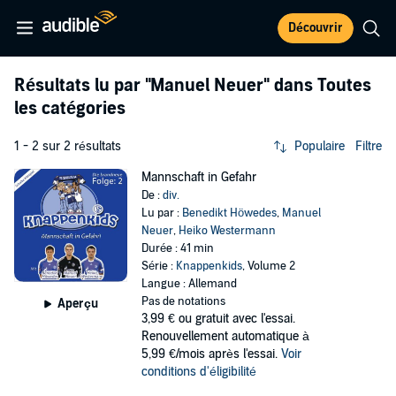
Découvrir
Résultats lu par
"Manuel Neuer"
dans Toutes
les catégories
1 - 2 sur 2 résultats
Populaire
Filtre
Mannschaft in Gefahr
De :
div.
Lu par :
Benedikt Höwedes
,
Manuel
Neuer
,
Heiko Westermann
Durée : 41 min
Série :
Knappenkids
, Volume 2
Langue : Allemand
Pas de notations
Aperçu
3,99 €
ou gratuit avec l'essai.
Renouvellement automatique à
5,99 €/mois après l'essai.
Voir
conditions d'éligibilité