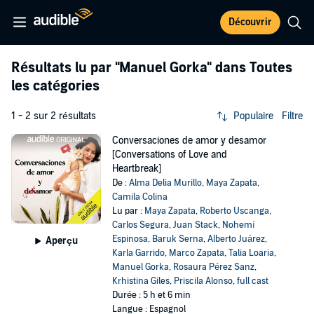
Découvrir
Résultats lu par
"Manuel Gorka"
dans Toutes
les catégories
1 - 2 sur 2 résultats
Populaire
Filtre
Conversaciones de amor y desamor
[Conversations of Love and
Heartbreak]
De :
Alma Delia Murillo
,
Maya Zapata
,
Camila Colina
Lu par :
Maya Zapata
,
Roberto Uscanga
,
Carlos Segura
,
Juan Stack
,
Nohemí
Espinosa
,
Baruk Serna
,
Alberto Juárez
,
Aperçu
Karla Garrido
,
Marco Zapata
,
Talia Loaria
,
Manuel Gorka
,
Rosaura Pérez Sanz
,
Krhistina Giles
,
Priscila Alonso
,
full cast
Durée : 5 h et 6 min
Langue : Espagnol