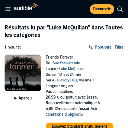
Découvrir
Résultats lu par
"Luke McQuillan"
dans Toutes
les catégories
1 résultat
Populaire
Filtre
Friends Forever
De :
Sue Stewart Ade
Lu par :
Luke McQuillan
Durée : 10 h et 24 min
Série :
Hickory Hills
, Volume 1
Langue : Anglais
Pas de notations
20,99 €
ou gratuit avec l'essai.
Aperçu
Renouvellement automatique à
5,99 €/mois après l'essai.
Voir
conditions d'éligibilité
Essayez Standard gratuitement