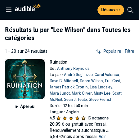
Découvrir
Résultats lu par
"Lee Wilson"
dans Toutes les
catégories
1 - 20 sur 24 résultats
Populaire
Filtre
Ruination
De :
Anthony Reynolds
Lu par :
André Sogliuzzo
,
Carol Valença
,
Dave B. Mitchell
,
Debra Wilson
,
Full Cast
,
James Patrick Cronin
,
Lisa Lindsley
,
Mara Junot
,
Mark Oliver
,
Misty Lee
,
Scott
McNeil
,
Sean J. Teale
,
Steve French
Durée : 12 h et 50 min
Aperçu
Langue : Anglais
4,5
16 notations
20,99 €
ou gratuit avec l'essai.
Renouvellement automatique à
5,99 €/mois après l'essai.
Voir