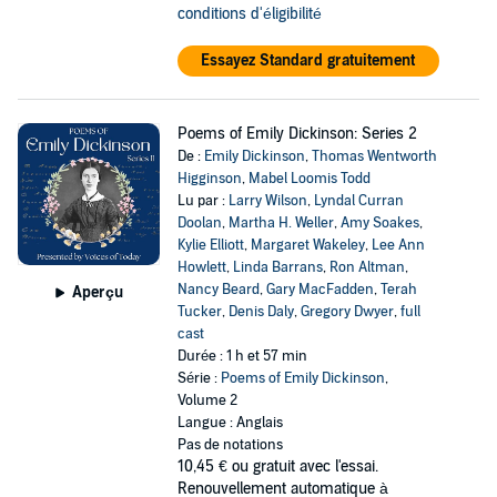
conditions d'éligibilité
Essayez Standard gratuitement
Poems of Emily Dickinson: Series 2
De :
Emily Dickinson
,
Thomas Wentworth
Higginson
,
Mabel Loomis Todd
Lu par :
Larry Wilson
,
Lyndal Curran
Doolan
,
Martha H. Weller
,
Amy Soakes
,
Kylie Elliott
,
Margaret Wakeley
,
Lee Ann
Howlett
,
Linda Barrans
,
Ron Altman
,
Nancy Beard
,
Gary MacFadden
,
Terah
Aperçu
Tucker
,
Denis Daly
,
Gregory Dwyer
,
full
cast
Durée : 1 h et 57 min
Série :
Poems of Emily Dickinson
,
Volume 2
Langue : Anglais
Pas de notations
10,45 €
ou gratuit avec l'essai.
Renouvellement automatique à