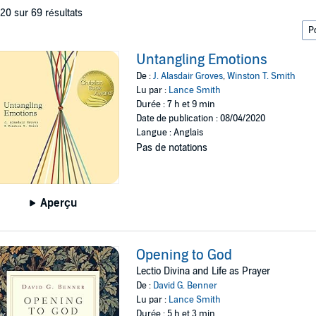
 20 sur 69 résultats
Untangling Emotions
De :
J. Alasdair Groves
,
Winston T. Smith
Lu par :
Lance Smith
Durée : 7 h et 9 min
Date de publication : 08/04/2020
Langue : Anglais
Pas de notations
Aperçu
Opening to God
Lectio Divina and Life as Prayer
De :
David G. Benner
Lu par :
Lance Smith
Durée : 5 h et 3 min