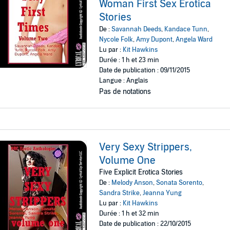
Woman First Sex Erotica
Stories
De :
Savannah Deeds
,
Kandace Tunn
,
Nycole Folk
,
Amy Dupont
,
Angela Ward
Lu par :
Kit Hawkins
Durée : 1 h et 23 min
Date de publication : 09/11/2015
Langue : Anglais
Pas de notations
Very Sexy Strippers,
Volume One
Five Explicit Erotica Stories
De :
Melody Anson
,
Sonata Sorento
,
Sandra Strike
,
Jeanna Yung
Lu par :
Kit Hawkins
Durée : 1 h et 32 min
Date de publication : 22/10/2015