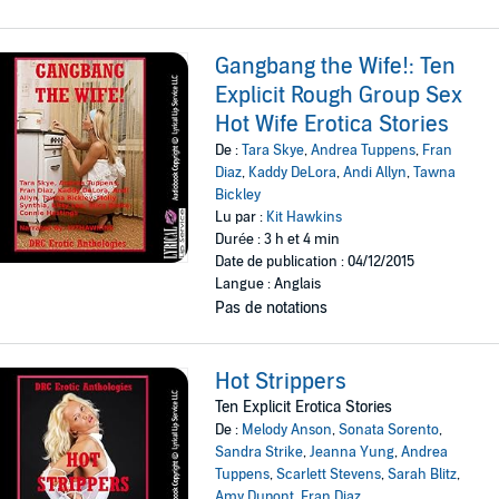
Gangbang the Wife!: Ten
Explicit Rough Group Sex
Hot Wife Erotica Stories
De :
Tara Skye
,
Andrea Tuppens
,
Fran
Diaz
,
Kaddy DeLora
,
Andi Allyn
,
Tawna
Bickley
Lu par :
Kit Hawkins
Durée : 3 h et 4 min
Date de publication : 04/12/2015
Langue : Anglais
Pas de notations
Hot Strippers
Ten Explicit Erotica Stories
De :
Melody Anson
,
Sonata Sorento
,
Sandra Strike
,
Jeanna Yung
,
Andrea
Tuppens
,
Scarlett Stevens
,
Sarah Blitz
,
Amy Dupont
,
Fran Diaz