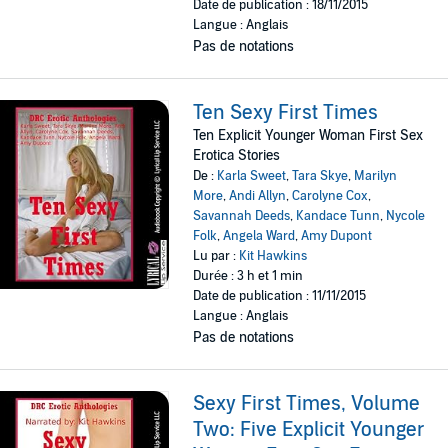
Date de publication : 18/11/2015
Langue : Anglais
Pas de notations
Ten Sexy First Times
Ten Explicit Younger Woman First Sex
Erotica Stories
De :
Karla Sweet
,
Tara Skye
,
Marilyn
More
,
Andi Allyn
,
Carolyne Cox
,
Savannah Deeds
,
Kandace Tunn
,
Nycole
Folk
,
Angela Ward
,
Amy Dupont
Lu par :
Kit Hawkins
Durée : 3 h et 1 min
Date de publication : 11/11/2015
Langue : Anglais
Pas de notations
Sexy First Times, Volume
Two: Five Explicit Younger