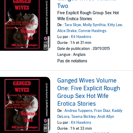
Two
Five Explicit Rough Group Sex Hot
Wife Erotica Stories
De :
Tara Skye
,
Molly Synthia
,
Kitty Lee
,
Alice Drake
,
Connie Hastings
Lu par :
Kit Hawkins
Durée : 1 h et 31 min
Date de publication : 20/11/2015
Langue : Anglais
Pas de notations
Ganged Wives Volume
One: Five Explicit Rough
Group Sex Hot Wife
Erotica Stories
De :
Andrea Tuppens
,
Fran Diaz
,
Kaddy
DeLora
,
Tawna Bickley
,
Andi Allyn
Lu par :
Kit Hawkins
Durée : 1 h et 33 min