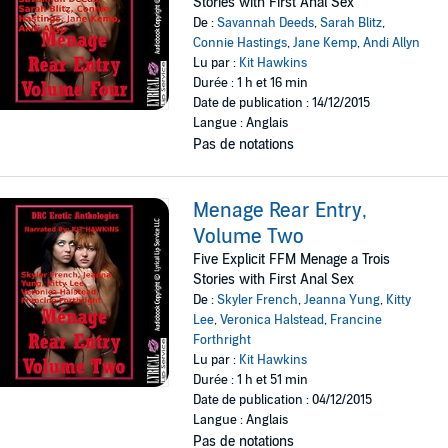
Stories with First Anal Sex
De :
Savannah Deeds
,
Sarah Blitz
,
Connie Hastings
,
Jane Kemp
,
Andi Allyn
Lu par :
Kit Hawkins
Durée : 1 h et 16 min
Date de publication : 14/12/2015
Langue : Anglais
Pas de notations
Menage Rear Entry,
Volume Two
Five Explicit FFM Menage a Trois
Stories with First Anal Sex
De :
Skyler French
,
Jeanna Yung
,
Kitty
Lee
,
Veronica Halstead
,
Francine
Forthright
Lu par :
Kit Hawkins
Durée : 1 h et 51 min
Date de publication : 04/12/2015
Langue : Anglais
Pas de notations