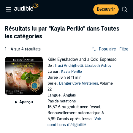
Découvrir
Résultats lu par
"Kayla Perillo"
dans Toutes
les catégories
1 - 4 sur 4 résultats
Populaire
Filtre
Killer Eyeshadow and a Cold Espresso
De :
Traci Andrighetti
,
Elizabeth Ashby
Lu par :
Kayla Perillo
Durée : 6 h et 11 min
Série :
Danger Cove Mysteries
, Volume
22
Langue : Anglais
Pas de notations
Aperçu
16,57 €
ou gratuit avec l'essai.
Renouvellement automatique à
5,99 €/mois après l'essai.
Voir
conditions d'éligibilité