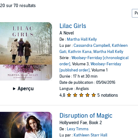
 20 sur 70 résultats
Lilac Girls
A Novel
De :
Martha Hall Kelly
Lu par :
Cassandra Campbell
,
Kathleen
Gati
,
Kathrin Kana
,
Martha Hall Kelly
Série :
Woolsey-Ferriday [chronological
order]
, Volume 3,
Woolsey-Ferriday
[published order]
, Volume 1
Durée : 17 h et 30 min
Date de publication : 05/04/2016
Aperçu
Langue : Anglais
4,8
5 notations
Disruption of Magic
Hollyweird Fae, Book 2
De :
Lexy Timms
Lu par :
Kathleen Starr Hall