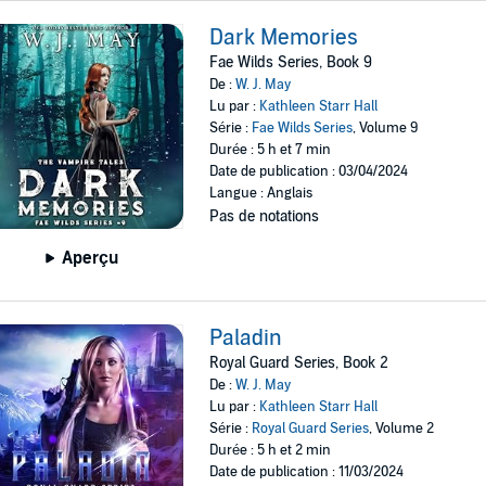
Dark Memories
Fae Wilds Series, Book 9
De :
W. J. May
Lu par :
Kathleen Starr Hall
Série :
Fae Wilds Series
, Volume 9
Durée : 5 h et 7 min
Date de publication : 03/04/2024
Langue : Anglais
Pas de notations
Aperçu
Paladin
Royal Guard Series, Book 2
De :
W. J. May
Lu par :
Kathleen Starr Hall
Série :
Royal Guard Series
, Volume 2
Durée : 5 h et 2 min
Date de publication : 11/03/2024