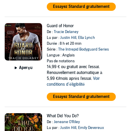
Essayez Standard gratuitement
Guard of Honor
De :
Tracie Delaney
Lu par :
Justin Hill
,
Ella Lynch
Durée : 8 h et 20 min
Série :
The Intrepid Bodyguard Series
Langue : Anglais
Pas de notations
14,99 €
ou gratuit avec l'essai.
Aperçu
Renouvellement automatique à
5,99 €/mois après l'essai.
Voir
conditions d'éligibilité
Essayez Standard gratuitement
What Did You Do?
De :
Jeneane O'Riley
Lu par :
Justin Hill
,
Emily Devereux