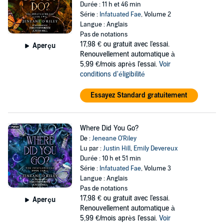
Durée : 11 h et 46 min
Série :
Infatuated Fae
, Volume 2
Langue : Anglais
Pas de notations
17,98 €
ou gratuit avec l'essai.
Aperçu
Renouvellement automatique à
5,99 €/mois après l'essai.
Voir
conditions d'éligibilité
Essayez Standard gratuitement
Where Did You Go?
De :
Jeneane O'Riley
Lu par :
Justin Hill
,
Emily Devereux
Durée : 10 h et 51 min
Série :
Infatuated Fae
, Volume 3
Langue : Anglais
Pas de notations
17,98 €
ou gratuit avec l'essai.
Aperçu
Renouvellement automatique à
5,99 €/mois après l'essai.
Voir