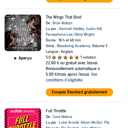
The Wings That Bind
De :
Briar Boleyn
Lu par :
Hannah Hedley
,
Justin Hill
,
Persephone Lee
,
Olivia Wright
Durée : 16 h et 48 min
Série :
Bloodwing Academy
, Volume 3
Langue : Anglais
5,0
1 notation
Aperçu
22,00 €
ou gratuit avec l'essai.
Renouvellement automatique à
5,99 €/mois après l'essai.
Voir
conditions d'éligibilité
Essayez Standard gratuitement
Full Throttle
De :
Cara Veloce
Lu par :
Luke Arnold
,
Alison McGirr
,
Pia