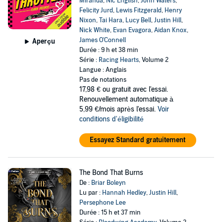
Miranda
,
Nic English
,
John Waters
,
Felicity Jurd
,
Lewis Fitzgerald
,
Henry
Nixon
,
Tai Hara
,
Lucy Bell
,
Justin Hill
,
Nick White
,
Evan Evagora
,
Aidan Knox
,
James O'Connell
Aperçu
Durée : 9 h et 38 min
Série :
Racing Hearts
, Volume 2
Langue : Anglais
Pas de notations
17,98 €
ou gratuit avec l'essai.
Renouvellement automatique à
5,99 €/mois après l'essai.
Voir
conditions d'éligibilité
Essayez Standard gratuitement
The Bond That Burns
De :
Briar Boleyn
Lu par :
Hannah Hedley
,
Justin Hill
,
Persephone Lee
Durée : 15 h et 37 min