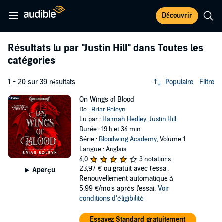
Découvrir
Résultats lu par
"Justin Hill"
dans Toutes les
catégories
1 - 20 sur 39 résultats
Populaire
Filtre
On Wings of Blood
De :
Briar Boleyn
Lu par :
Hannah Hedley
,
Justin Hill
Durée : 19 h et 34 min
Série :
Bloodwing Academy
, Volume 1
Langue : Anglais
4,0
3 notations
23,97 €
ou gratuit avec l'essai.
Aperçu
Renouvellement automatique à
5,99 €/mois après l'essai.
Voir
conditions d'éligibilité
Essayez Standard gratuitement