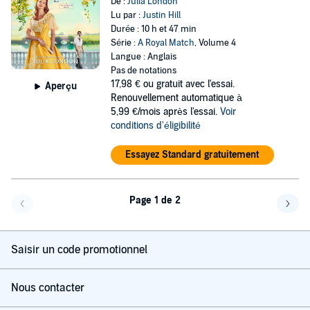
De :
Julia London
Lu par :
Justin Hill
Durée : 10 h et 47 min
Série :
A Royal Match
, Volume 4
Langue : Anglais
Pas de notations
17,98 €
ou gratuit avec l'essai.
Aperçu
Renouvellement automatique à
5,99 €/mois après l'essai.
Voir
conditions d'éligibilité
Essayez Standard gratuitement
Page 1 de 2
Page précédente
Page 
Saisir un code promotionnel
Nous contacter