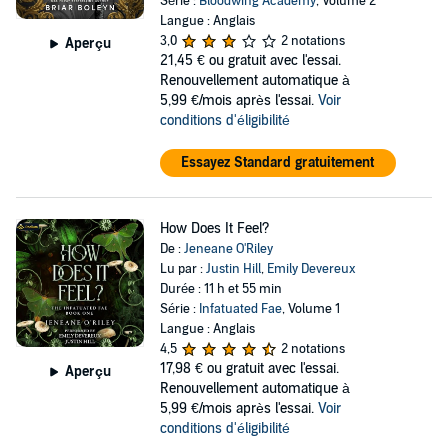
Série :
Bloodwing Academy
, Volume 2
Langue : Anglais
3,0
2 notations
Aperçu
21,45 €
ou gratuit avec l'essai.
Renouvellement automatique à
5,99 €/mois après l'essai.
Voir
conditions d'éligibilité
Essayez Standard gratuitement
How Does It Feel?
De :
Jeneane O'Riley
Lu par :
Justin Hill
,
Emily Devereux
Durée : 11 h et 55 min
Série :
Infatuated Fae
, Volume 1
Langue : Anglais
4,5
2 notations
17,98 €
ou gratuit avec l'essai.
Aperçu
Renouvellement automatique à
5,99 €/mois après l'essai.
Voir
conditions d'éligibilité