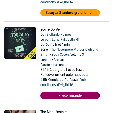
conditions d'éligibilité
Essayez Standard gratuitement
You're So Vein
De :
Steffanie Holmes
Lu par :
Luna Rai
,
Justin Hill
Durée : 15 h et 4 min
Série :
The Nevermore Murder Club and
Smutty Book Coven
, Volume 3
Langue : Anglais
Pas de notations
21,45 €
ou gratuit avec l'essai.
Renouvellement automatique à
9,95 €/mois après l'essai.
Voir
conditions d'éligibilité
Précommande
The Man Upstairs