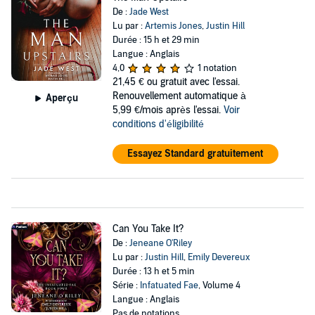
De :
Jade West
Lu par :
Artemis Jones
,
Justin Hill
Durée : 15 h et 29 min
Langue : Anglais
4,0
1 notation
21,45 €
ou gratuit avec l'essai.
Renouvellement automatique à
Aperçu
5,99 €/mois après l'essai.
Voir
conditions d'éligibilité
Essayez Standard gratuitement
Can You Take It?
De :
Jeneane O'Riley
Lu par :
Justin Hill
,
Emily Devereux
Durée : 13 h et 5 min
Série :
Infatuated Fae
, Volume 4
Langue : Anglais
Pas de notations