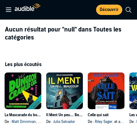
Découvrir
Aucun résultat pour
"null"
dans Toutes les
catégories
Les plus écoutés
La Mascarade du boucher
Il Ment Un peu… Beaucoup
Celle qui sait
Les 
De :
Matt Dinniman
, et autres
De :
Julia Salvador
De :
Riley Sager
, et autres
De :