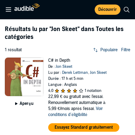
Découvrir
Résultats lu par
"Jon Skeet"
dans Toutes les
catégories
1 résultat
Populaire
Filtre
C# in Depth
De :
Jon Skeet
Lu par :
Derek Lettman
,
Jon Skeet
Durée : 17 h et 5 min
Langue : Anglais
4,0
1 notation
22,99 €
ou gratuit avec l'essai.
Renouvellement automatique à
Aperçu
5,99 €/mois après l'essai.
Voir
conditions d'éligibilité
Essayez Standard gratuitement