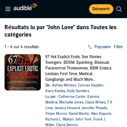
Découvrir
Résultats lu par
"John Love"
dans Toutes les
catégories
1 - 4 sur 4 résultats
Populaire
Filtre
67 Hot Explicit Erotic Sex Stories:
Swingers, BDSM, Spanking, Bisexual,
Paranormal Threesomes, BBW Erotica,
Lesbian First Time, Medical,
Gangbangs and Much More...
De :
Ashley Winters
,
Conner Hayden
,
Kiara Keeley
,
Kelly Sanders
Lu par :
Catherine Carter
,
Katrina
Medina
,
Michelle Jones
,
Claire Writes
,
T K
Love
,
Jessica Howard
,
Jennifer Pineda
,
Vivian Munro
,
David Martin
,
Alex Esquire
,
Richard L. Walton
,
John York
,
Frank J.
Miller
,
Claire Dennis