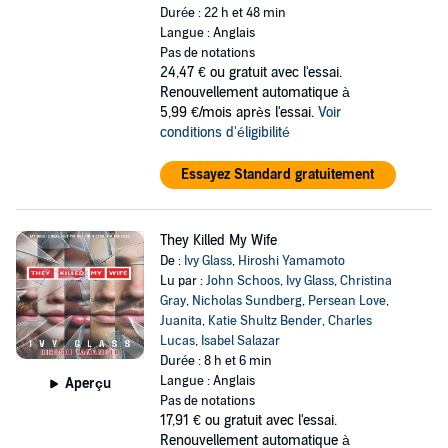
Durée : 22 h et 48 min
Langue : Anglais
Pas de notations
24,47 €
ou gratuit avec l'essai.
Renouvellement automatique à
5,99 €/mois après l'essai.
Voir
conditions d'éligibilité
Essayez Standard gratuitement
They Killed My Wife
De :
Ivy Glass
,
Hiroshi Yamamoto
Lu par :
John Schoos
,
Ivy Glass
,
Christina
Gray
,
Nicholas Sundberg
,
Persean Love
,
Juanita
,
Katie Shultz Bender
,
Charles
Lucas
,
Isabel Salazar
Durée : 8 h et 6 min
Langue : Anglais
Aperçu
Pas de notations
17,91 €
ou gratuit avec l'essai.
Renouvellement automatique à