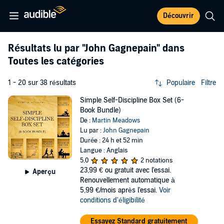
Découvrir
Résultats lu par
"John Gagnepain"
dans
Toutes les catégories
1 - 20 sur 38 résultats
Populaire
Filtre
Simple Self-Discipline Box Set (6-
Book Bundle)
De :
Martin Meadows
Lu par :
John Gagnepain
Durée : 24 h et 52 min
Langue : Anglais
5,0
2 notations
23,99 €
ou gratuit avec l'essai.
Aperçu
Renouvellement automatique à
5,99 €/mois après l'essai.
Voir
conditions d'éligibilité
Essayez Standard gratuitement