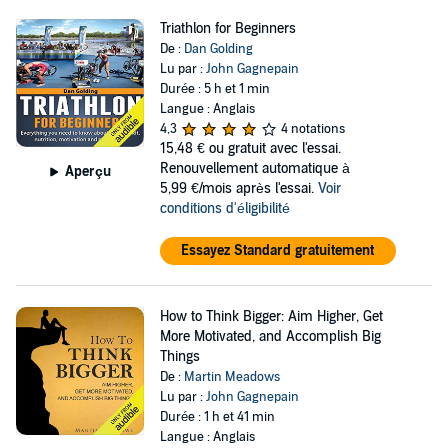
Triathlon for Beginners
De :
Dan Golding
Lu par :
John Gagnepain
Durée : 5 h et 1 min
Langue : Anglais
4,3
4 notations
15,48 €
ou gratuit avec l'essai.
Renouvellement automatique à
Aperçu
5,99 €/mois après l'essai.
Voir
conditions d'éligibilité
Essayez Standard gratuitement
How to Think Bigger: Aim Higher, Get
More Motivated, and Accomplish Big
Things
De :
Martin Meadows
Lu par :
John Gagnepain
Durée : 1 h et 41 min
Langue : Anglais