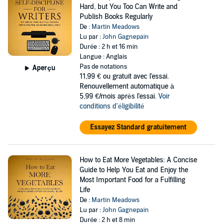
Hard, but You Too Can Write and
Publish Books Regularly
De :
Martin Meadows
Lu par :
John Gagnepain
Durée : 2 h et 16 min
Langue : Anglais
Pas de notations
Aperçu
11,99 €
ou gratuit avec l'essai.
Renouvellement automatique à
5,99 €/mois après l'essai.
Voir
conditions d'éligibilité
Essayez Standard gratuitement
How to Eat More Vegetables: A Concise
Guide to Help You Eat and Enjoy the
Most Important Food for a Fulfilling
Life
De :
Martin Meadows
Lu par :
John Gagnepain
Durée : 2 h et 8 min