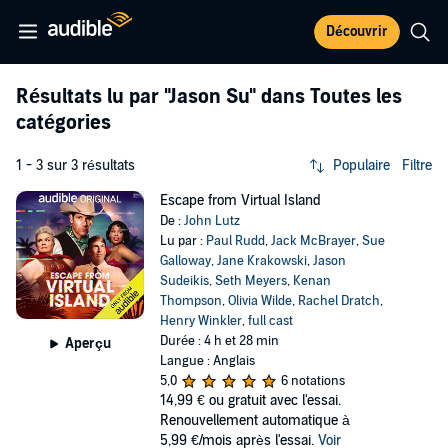
Découvrir
Résultats lu par
"Jason Su"
dans Toutes les
catégories
1 - 3 sur 3 résultats
Populaire
Filtre
Escape from Virtual Island
De :
John Lutz
Lu par :
Paul Rudd
,
Jack McBrayer
,
Sue
Galloway
,
Jane Krakowski
,
Jason
Sudeikis
,
Seth Meyers
,
Kenan
Thompson
,
Olivia Wilde
,
Rachel Dratch
,
Henry Winkler
,
full cast
Durée : 4 h et 28 min
Aperçu
Langue : Anglais
5,0
6 notations
14,99 €
ou gratuit avec l'essai.
Renouvellement automatique à
5,99 €/mois après l'essai.
Voir