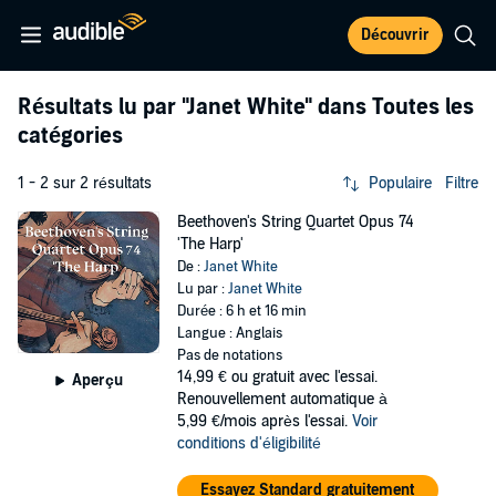
Découvrir
Résultats lu par
"Janet White"
dans Toutes les
catégories
1 - 2 sur 2 résultats
Populaire
Filtre
Beethoven's String Quartet Opus 74
'The Harp'
De :
Janet White
Lu par :
Janet White
Durée : 6 h et 16 min
Langue : Anglais
Pas de notations
14,99 €
ou gratuit avec l'essai.
Aperçu
Renouvellement automatique à
5,99 €/mois après l'essai.
Voir
conditions d'éligibilité
Essayez Standard gratuitement