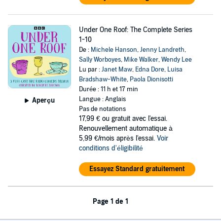
Under One Roof: The Complete Series
1-10
De :
Michele Hanson
,
Jenny Landreth
,
Sally Worboyes
,
Mike Walker
,
Wendy Lee
Lu par :
Janet Maw
,
Edna Dore
,
Luisa
Bradshaw-White
,
Paola Dionisotti
Durée : 11 h et 17 min
Langue : Anglais
Aperçu
Pas de notations
17,99 €
ou gratuit avec l'essai.
Renouvellement automatique à
5,99 €/mois après l'essai.
Voir
conditions d'éligibilité
Essayez Standard gratuitement
Page 1 de 1