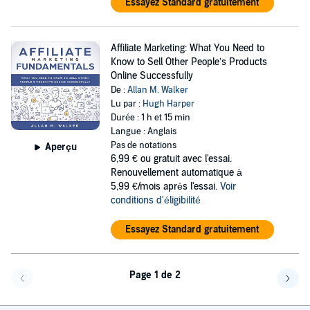
Essayez Standard gratuitement
Affiliate Marketing: What You Need to
Know to Sell Other People’s Products
Online Successfully
De :
Allan M. Walker
Lu par :
Hugh Harper
Durée : 1 h et 15 min
Langue : Anglais
Pas de notations
Aperçu
6,99 €
ou gratuit avec l'essai.
Renouvellement automatique à
5,99 €/mois après l'essai.
Voir
conditions d'éligibilité
Essayez Standard gratuitement
Page 1 de 2
Page précédente
Page 