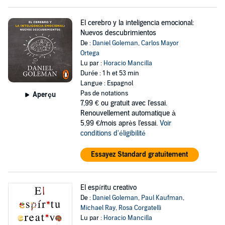
El cerebro y la inteligencia emocional:
Nuevos descubrimientos
De :
Daniel Goleman
,
Carlos Mayor
Ortega
Lu par :
Horacio Mancilla
Durée : 1 h et 53 min
Langue : Espagnol
Pas de notations
Aperçu
7,99 €
ou gratuit avec l'essai.
Renouvellement automatique à
5,99 €/mois après l'essai.
Voir
conditions d'éligibilité
Essayez Standard gratuitement
El espíritu creativo
De :
Daniel Goleman
,
Paul Kaufman
,
Michael Ray
,
Rosa Corgatelli
Lu par :
Horacio Mancilla