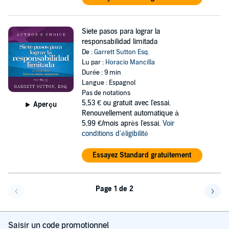
Siete pasos para lograr la
responsabilidad limitada
De :
Garrett Sutton Esq.
Lu par :
Horacio Mancilla
Durée : 9 min
Langue : Espagnol
Pas de notations
5,53 €
ou gratuit avec l'essai.
Aperçu
Renouvellement automatique à
5,99 €/mois après l'essai.
Voir
conditions d'éligibilité
Essayez Standard gratuitement
Page 1 de 2
Page précédente
Page 
Saisir un code promotionnel