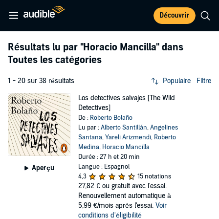
Découvrir
Résultats lu par
"Horacio Mancilla"
dans
Toutes les catégories
1 - 20 sur 38 résultats
Populaire
Filtre
Los detectives salvajes [The Wild
Detectives]
De :
Roberto Bolaño
Lu par :
Alberto Santillán
,
Angelines
Santana
,
Yareli Arizmendi
,
Roberto
Medina
,
Horacio Mancilla
Durée : 27 h et 20 min
Langue : Espagnol
Aperçu
4,3
15 notations
27,82 €
ou gratuit avec l'essai.
Renouvellement automatique à
5,99 €/mois après l'essai.
Voir
conditions d'éligibilité