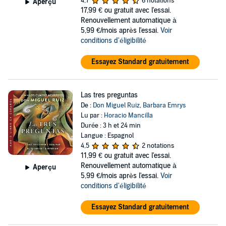
4,7
6 notations
Aperçu
17,99 €
ou gratuit avec l'essai.
Renouvellement automatique à
5,99 €/mois après l'essai.
Voir
conditions d'éligibilité
Essayez Standard gratuitement
Las tres preguntas
De :
Don Miguel Ruiz
,
Barbara Emrys
Lu par :
Horacio Mancilla
Durée : 3 h et 24 min
Langue : Espagnol
4,5
2 notations
11,99 €
ou gratuit avec l'essai.
Renouvellement automatique à
Aperçu
5,99 €/mois après l'essai.
Voir
conditions d'éligibilité
Essayez Standard gratuitement