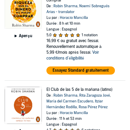
comprar
De :
Robin Sharma
,
Noemí Sobregués
Arias - translator
Lu par :
Horacio Mancilla
Durée : 8 h et 10 min
Langue : Espagnol
5,0
1 notation
Aperçu
16,99 €
ou gratuit avec l'essai.
Renouvellement automatique à
5,99 €/mois après l'essai.
Voir
conditions d'éligibilité
Essayez Standard gratuitement
El Club de las 5 de la mañana (latino)
De :
Robin Sharma
,
Rita Zaragoza Jové
,
María del Carmen Escudero
,
Itziar
Hernández Rodilla
,
Rosa Pérez Pérez
Lu par :
Horacio Mancilla
Durée : 11 h et 53 min
Langue : Espagnol