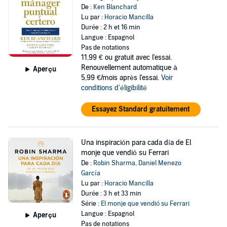
De :
Ken Blanchard
Lu par :
Horacio Mancilla
Durée : 2 h et 16 min
Langue : Espagnol
Pas de notations
11,99 €
ou gratuit avec l'essai.
Renouvellement automatique à
Aperçu
5,99 €/mois après l'essai.
Voir
conditions d'éligibilité
Essayez Standard gratuitement
Una inspiración para cada día de El
monje que vendió su Ferrari
De :
Robin Sharma
,
Daniel Menezo
García
Lu par :
Horacio Mancilla
Durée : 3 h et 33 min
Série :
El monje que vendió su Ferrari
Langue : Espagnol
Aperçu
Pas de notations