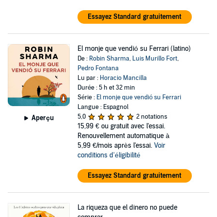
Essayez Standard gratuitement
El monje que vendió su Ferrari (latino)
De :
Robin Sharma
,
Luis Murillo Fort
,
Pedro Fontana
Lu par :
Horacio Mancilla
Durée : 5 h et 32 min
Série :
El monje que vendió su Ferrari
Langue : Espagnol
5,0
2 notations
Aperçu
15,99 €
ou gratuit avec l'essai.
Renouvellement automatique à
5,99 €/mois après l'essai.
Voir
conditions d'éligibilité
Essayez Standard gratuitement
La riqueza que el dinero no puede