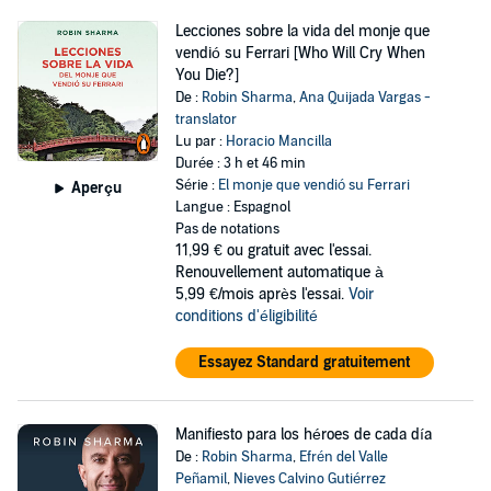
Lecciones sobre la vida del monje que
vendió su Ferrari [Who Will Cry When
You Die?]
De :
Robin Sharma
,
Ana Quijada Vargas -
translator
Lu par :
Horacio Mancilla
Durée : 3 h et 46 min
Série :
El monje que vendió su Ferrari
Aperçu
Langue : Espagnol
Pas de notations
11,99 €
ou gratuit avec l'essai.
Renouvellement automatique à
5,99 €/mois après l'essai.
Voir
conditions d'éligibilité
Essayez Standard gratuitement
Manifiesto para los héroes de cada día
De :
Robin Sharma
,
Efrén del Valle
Peñamil
,
Nieves Calvino Gutiérrez