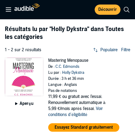
Découvrir
Résultats lu par
"Holly Dykstra"
dans Toutes
les catégories
1 - 2 sur 2 résultats
Populaire
Filtre
Mastering Menopause
De :
C.C. Edmonds
Lu par :
Holly Dykstra
Durée : 3 h et 36 min
Langue : Anglais
Pas de notations
11,99 €
ou gratuit avec l'essai.
Renouvellement automatique à
Aperçu
5,99 €/mois après l'essai.
Voir
conditions d'éligibilité
Essayez Standard gratuitement