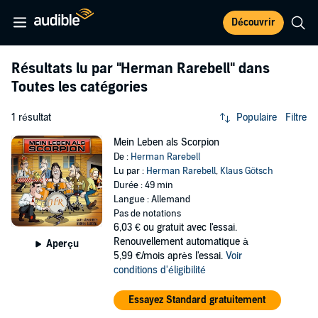
Découvrir
Résultats lu par
"Herman Rarebell"
dans
Toutes les catégories
1 résultat
Populaire
Filtre
Mein Leben als Scorpion
De :
Herman Rarebell
Lu par :
Herman Rarebell
,
Klaus Götsch
Durée : 49 min
Langue : Allemand
Pas de notations
6,03 €
ou gratuit avec l'essai.
Renouvellement automatique à
Aperçu
5,99 €/mois après l'essai.
Voir
conditions d'éligibilité
Essayez Standard gratuitement