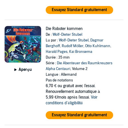
Essayez Standard gratuitement
Die Roboter kommen
De :
Wolf-Dieter Stubel
Lu par :
Wolf-Dieter Stubel
,
Dagmar
Berghoff
,
Rudolf Möller
,
Otto Kuhlmann
,
Harald Pages
,
Kai Bronsema
Durée : 35 min
Série :
Die Abenteuer des Raumkreuzers
Alpha Centauri
, Volume 2
Aperçu
Langue : Allemand
Pas de notations
6,70 €
ou gratuit avec l'essai.
Renouvellement automatique à
5,99 €/mois après l'essai.
Voir
conditions d'éligibilité
Essayez Standard gratuitement