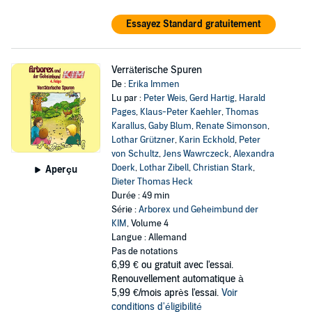
Essayez Standard gratuitement
Verräterische Spuren
De :
Erika Immen
Lu par :
Peter Weis
,
Gerd Hartig
,
Harald
Pages
,
Klaus-Peter Kaehler
,
Thomas
Karallus
,
Gaby Blum
,
Renate Simonson
,
Lothar Grützner
,
Karin Eckhold
,
Peter
von Schultz
,
Jens Wawrczeck
,
Alexandra
Doerk
,
Lothar Zibell
,
Christian Stark
,
Aperçu
Dieter Thomas Heck
Durée : 49 min
Série :
Arborex und Geheimbund der
KIM
, Volume 4
Langue : Allemand
Pas de notations
6,99 €
ou gratuit avec l'essai.
Renouvellement automatique à
5,99 €/mois après l'essai.
Voir
conditions d'éligibilité