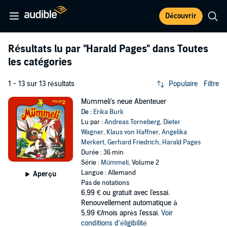
Découvrir
Résultats lu par
"Harald Pages"
dans Toutes
les catégories
1 - 13 sur 13 résultats
Populaire
Filtre
Mümmeli's neue Abenteuer
De :
Erika Burk
Lu par :
Andreas Torneberg
,
Dieter
Wagner
,
Klaus von Haffner
,
Angelika
Merkert
,
Gerhard Friedrich
,
Harald Pages
Durée : 36 min
Série :
Mümmeli
, Volume 2
Langue : Allemand
Aperçu
Pas de notations
6,99 €
ou gratuit avec l'essai.
Renouvellement automatique à
5,99 €/mois après l'essai.
Voir
conditions d'éligibilité