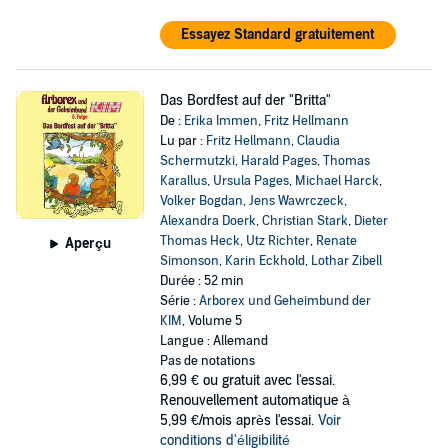
Essayez Standard gratuitement
Das Bordfest auf der "Britta"
De :
Erika Immen
,
Fritz Hellmann
Lu par :
Fritz Hellmann
,
Claudia
Schermutzki
,
Harald Pages
,
Thomas
Karallus
,
Ursula Pages
,
Michael Harck
,
Volker Bogdan
,
Jens Wawrczeck
,
Alexandra Doerk
,
Christian Stark
,
Dieter
Thomas Heck
,
Utz Richter
,
Renate
Aperçu
Simonson
,
Karin Eckhold
,
Lothar Zibell
Durée : 52 min
Série :
Arborex und Geheimbund der
KIM
, Volume 5
Langue : Allemand
Pas de notations
6,99 €
ou gratuit avec l'essai.
Renouvellement automatique à
5,99 €/mois après l'essai.
Voir
conditions d'éligibilité