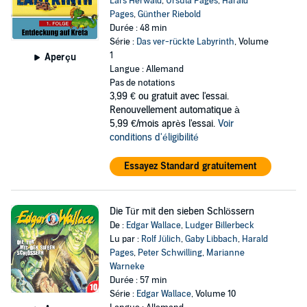
Lars Herwald
,
Ursula Pages
,
Harald
Pages
,
Günther Riebold
Durée : 48 min
Série :
Das ver-rückte Labyrinth
, Volume
1
Aperçu
Langue : Allemand
Pas de notations
3,99 €
ou gratuit avec l'essai.
Renouvellement automatique à
5,99 €/mois après l'essai.
Voir
conditions d'éligibilité
Essayez Standard gratuitement
Die Tür mit den sieben Schlössern
De :
Edgar Wallace
,
Ludger Billerbeck
Lu par :
Rolf Jülich
,
Gaby Libbach
,
Harald
Pages
,
Peter Schwilling
,
Marianne
Warneke
Durée : 57 min
Série :
Edgar Wallace
, Volume 10