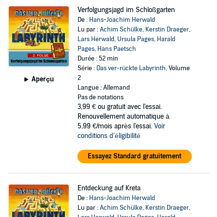
Verfolgungsjagd im Schloßgarten
De :
Hans-Joachim Herwald
Lu par :
Achim Schülke
,
Kerstin Draeger
,
Lars Herwald
,
Ursula Pages
,
Harald
Pages
,
Hans Paetsch
Durée : 52 min
Série :
Das ver-rückte Labyrinth
, Volume
2
Aperçu
Langue : Allemand
Pas de notations
3,99 €
ou gratuit avec l'essai.
Renouvellement automatique à
5,99 €/mois après l'essai.
Voir
conditions d'éligibilité
Essayez Standard gratuitement
Entdeckung auf Kreta
De :
Hans-Joachim Herwald
Lu par :
Achim Schülke
,
Kerstin Draeger
,