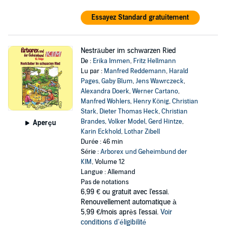
Essayez Standard gratuitement
Nesträuber im schwarzen Ried
De :
Erika Immen
,
Fritz Hellmann
Lu par :
Manfred Reddemann
,
Harald
Pages
,
Gaby Blum
,
Jens Wawrczeck
,
Alexandra Doerk
,
Werner Cartano
,
Manfred Wohlers
,
Henry König
,
Christian
Stark
,
Dieter Thomas Heck
,
Christian
Brandes
,
Volker Model
,
Gerd Hintze
,
Aperçu
Karin Eckhold
,
Lothar Zibell
Durée : 46 min
Série :
Arborex und Geheimbund der
KIM
, Volume 12
Langue : Allemand
Pas de notations
6,99 €
ou gratuit avec l'essai.
Renouvellement automatique à
5,99 €/mois après l'essai.
Voir
conditions d'éligibilité