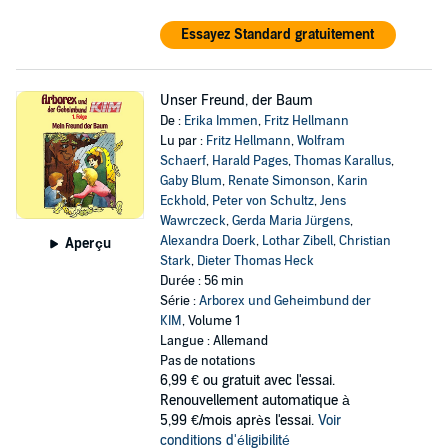
Essayez Standard gratuitement
Unser Freund, der Baum
De :
Erika Immen
,
Fritz Hellmann
Lu par :
Fritz Hellmann
,
Wolfram
Schaerf
,
Harald Pages
,
Thomas Karallus
,
Gaby Blum
,
Renate Simonson
,
Karin
Eckhold
,
Peter von Schultz
,
Jens
Wawrczeck
,
Gerda Maria Jürgens
,
Alexandra Doerk
,
Lothar Zibell
,
Christian
Aperçu
Stark
,
Dieter Thomas Heck
Durée : 56 min
Série :
Arborex und Geheimbund der
KIM
, Volume 1
Langue : Allemand
Pas de notations
6,99 €
ou gratuit avec l'essai.
Renouvellement automatique à
5,99 €/mois après l'essai.
Voir
conditions d'éligibilité