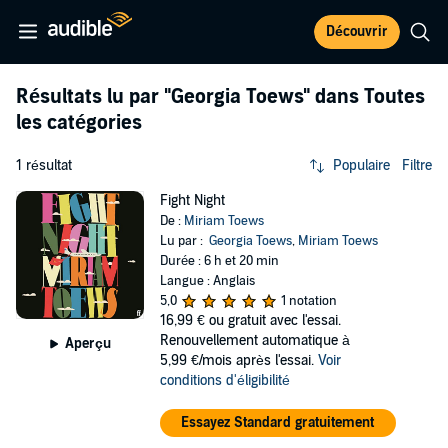
Découvrir
Résultats lu par
"Georgia Toews"
dans Toutes
les catégories
1 résultat
Populaire
Filtre
Fight Night
De :
Miriam Toews
Lu par :
Georgia Toews
,
Miriam Toews
Durée : 6 h et 20 min
Langue : Anglais
5,0
1 notation
16,99 €
ou gratuit avec l'essai.
Renouvellement automatique à
Aperçu
5,99 €/mois après l'essai.
Voir
conditions d'éligibilité
Essayez Standard gratuitement