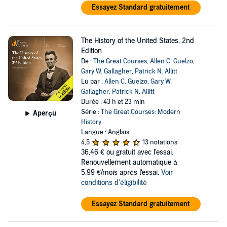
Essayez Standard gratuitement
The History of the United States, 2nd
Edition
De :
The Great Courses
,
Allen C. Guelzo
,
Gary W. Gallagher
,
Patrick N. Allitt
Lu par :
Allen C. Guelzo
,
Gary W.
Gallagher
,
Patrick N. Allitt
Durée : 43 h et 23 min
Série :
The Great Courses: Modern
Aperçu
History
Langue : Anglais
4,5
13 notations
36,46 €
ou gratuit avec l'essai.
Renouvellement automatique à
5,99 €/mois après l'essai.
Voir
conditions d'éligibilité
Essayez Standard gratuitement