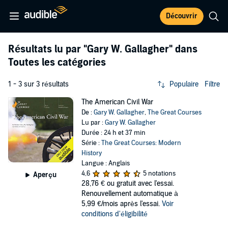
Découvrir
Résultats lu par
"Gary W. Gallagher"
dans
Toutes les catégories
1 - 3 sur 3 résultats
Populaire
Filtre
The American Civil War
De :
Gary W. Gallagher
,
The Great Courses
Lu par :
Gary W. Gallagher
Durée : 24 h et 37 min
Série :
The Great Courses: Modern
History
Langue : Anglais
4,6
5 notations
Aperçu
28,76 €
ou gratuit avec l'essai.
Renouvellement automatique à
5,99 €/mois après l'essai.
Voir
conditions d'éligibilité