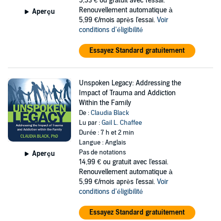
5,53 €
ou gratuit avec l'essai.
Renouvellement automatique à
Aperçu
5,99 €/mois après l'essai.
Voir
conditions d'éligibilité
Essayez Standard gratuitement
Unspoken Legacy: Addressing the
Impact of Trauma and Addiction
Within the Family
De :
Claudia Black
Lu par :
Gail L. Chaffee
Durée : 7 h et 2 min
Langue : Anglais
Pas de notations
Aperçu
14,99 €
ou gratuit avec l'essai.
Renouvellement automatique à
5,99 €/mois après l'essai.
Voir
conditions d'éligibilité
Essayez Standard gratuitement