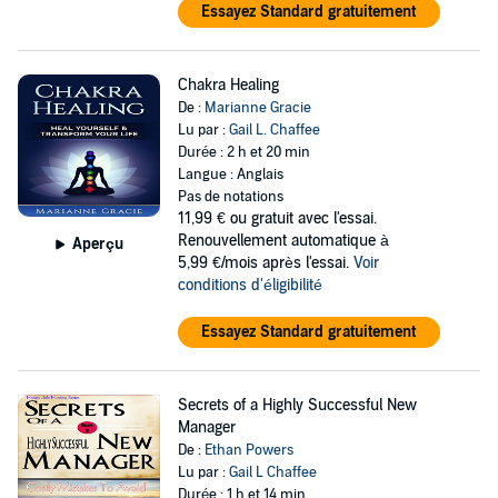
Essayez Standard gratuitement
Chakra Healing
De :
Marianne Gracie
Lu par :
Gail L. Chaffee
Durée : 2 h et 20 min
Langue : Anglais
Pas de notations
11,99 €
ou gratuit avec l'essai.
Renouvellement automatique à
Aperçu
5,99 €/mois après l'essai.
Voir
conditions d'éligibilité
Essayez Standard gratuitement
Secrets of a Highly Successful New
Manager
De :
Ethan Powers
Lu par :
Gail L Chaffee
Durée : 1 h et 14 min