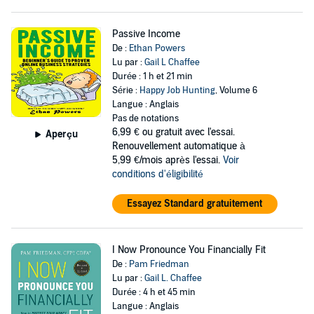
Passive Income
De :
Ethan Powers
Lu par :
Gail L Chaffee
Durée : 1 h et 21 min
Série :
Happy Job Hunting
, Volume 6
Langue : Anglais
Pas de notations
6,99 €
ou gratuit avec l'essai.
Aperçu
Renouvellement automatique à
5,99 €/mois après l'essai.
Voir
conditions d'éligibilité
Essayez Standard gratuitement
I Now Pronounce You Financially Fit
De :
Pam Friedman
Lu par :
Gail L. Chaffee
Durée : 4 h et 45 min
Langue : Anglais