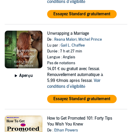
conditions d'éligibilité
Essayez Standard gratuitement
Unwrapping a Marriage
De :
Reana Malori
,
Michel Prince
Lu par :
Gail L. Chaffee
Durée : 7 h et 27 min
Langue : Anglais
Pas de notations
14,01 €
ou gratuit avec l'essai.
Renouvellement automatique à
Aperçu
5,99 €/mois après l'essai.
Voir
conditions d'éligibilité
Essayez Standard gratuitement
How to Get Promoted 101: Forty Tips
You Wish You Knew
De :
Ethan Powers