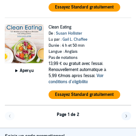
Essayez Standard gratuitement
Clean Eating
De :
Susan Hollister
Lu par :
Gail L. Chaffee
Durée : 4 h et 50 min
Langue : Anglais
Pas de notations
13,99 €
ou gratuit avec l'essai.
Renouvellement automatique à
Aperçu
5,99 €/mois après l'essai.
Voir
conditions d'éligibilité
Essayez Standard gratuitement
Page 1 de 2
Page précédente
Page 