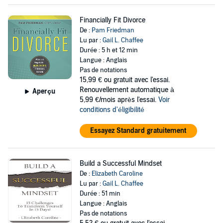
Financially Fit Divorce
De :
Pam Friedman
Lu par :
Gail L. Chaffee
Durée : 5 h et 12 min
Langue : Anglais
Pas de notations
15,99 €
ou gratuit avec l'essai.
Renouvellement automatique à
Aperçu
5,99 €/mois après l'essai.
Voir
conditions d'éligibilité
Essayez Standard gratuitement
Build a Successful Mindset
De :
Elizabeth Caroline
Lu par :
Gail L. Chaffee
Durée : 51 min
Langue : Anglais
Pas de notations