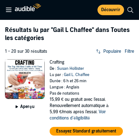
Découvrir
Résultats lu par
"Gail L Chaffee"
dans Toutes
les catégories
1 - 20 sur 30 résultats
Populaire
Filtre
Crafting
De :
Susan Hollister
Lu par :
Gail L. Chaffee
Durée : 6 h et 26 min
Langue : Anglais
Pas de notations
15,99 €
ou gratuit avec l'essai.
Renouvellement automatique à
Aperçu
5,99 €/mois après l'essai.
Voir
conditions d'éligibilité
Essayez Standard gratuitement