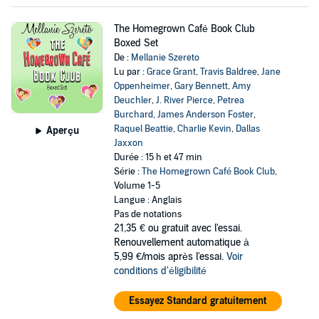
The Homegrown Café Book Club
Boxed Set
De :
Mellanie Szereto
Lu par :
Grace Grant
,
Travis Baldree
,
Jane
Oppenheimer
,
Gary Bennett
,
Amy
Deuchler
,
J. River Pierce
,
Petrea
Burchard
,
James Anderson Foster
,
Raquel Beattie
,
Charlie Kevin
,
Dallas
Aperçu
Jaxxon
Durée : 15 h et 47 min
Série :
The Homegrown Café Book Club
,
Volume 1-5
Langue : Anglais
Pas de notations
21,35 €
ou gratuit avec l'essai.
Renouvellement automatique à
5,99 €/mois après l'essai.
Voir
conditions d'éligibilité
Essayez Standard gratuitement