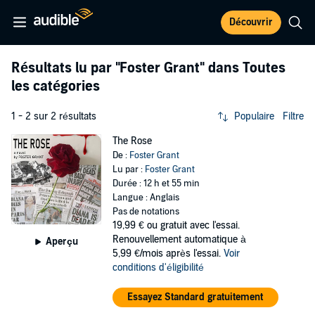
Découvrir
Résultats lu par
"Foster Grant"
dans Toutes
les catégories
1 - 2 sur 2 résultats
Populaire
Filtre
The Rose
De :
Foster Grant
Lu par :
Foster Grant
Durée : 12 h et 55 min
Langue : Anglais
Pas de notations
19,99 €
ou gratuit avec l'essai.
Renouvellement automatique à
Aperçu
5,99 €/mois après l'essai.
Voir
conditions d'éligibilité
Essayez Standard gratuitement