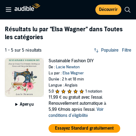
Découvrir
Résultats lu par
"Elsa Wagner"
dans Toutes
les catégories
1 - 5 sur 5 résultats
Populaire
Filtre
Sustainable Fashion DIY
De :
Lacie Newton
Lu par :
Elsa Wagner
Durée : 2 h et 18 min
Langue : Anglais
5,0
1 notation
11,99 €
ou gratuit avec l'essai.
Renouvellement automatique à
Aperçu
5,99 €/mois après l'essai.
Voir
conditions d'éligibilité
Essayez Standard gratuitement