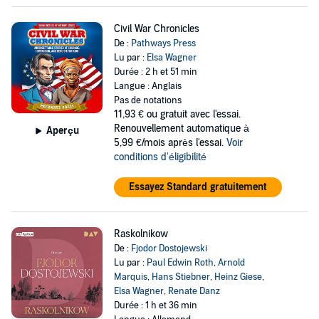
Civil War Chronicles
De :
Pathways Press
Lu par :
Elsa Wagner
Durée : 2 h et 51 min
Langue : Anglais
Pas de notations
11,93 €
ou gratuit avec l'essai.
Renouvellement automatique à
Aperçu
5,99 €/mois après l'essai.
Voir
conditions d'éligibilité
Essayez Standard gratuitement
Raskolnikow
De :
Fjodor Dostojewski
Lu par :
Paul Edwin Roth
,
Arnold
Marquis
,
Hans Stiebner
,
Heinz Giese
,
Elsa Wagner
,
Renate Danz
Durée : 1 h et 36 min