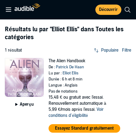
Découvrir
Résultats lu par
"Elliot Ellis"
dans Toutes les
catégories
1 résultat
Populaire
Filtre
The Alien Handbook
De :
Patrick De Haan
Lu par :
Elliot Ellis
Durée : 6 h et 8 min
Langue : Anglais
Pas de notations
15,48 €
ou gratuit avec l'essai.
Renouvellement automatique à
Aperçu
5,99 €/mois après l'essai.
Voir
conditions d'éligibilité
Essayez Standard gratuitement