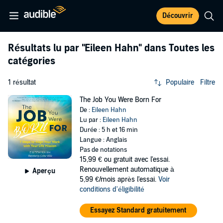
Découvrir
Résultats lu par
"Eileen Hahn"
dans Toutes les
catégories
1 résultat
Populaire
Filtre
The Job You Were Born For
De :
Eileen Hahn
Lu par :
Eileen Hahn
Durée : 5 h et 16 min
Langue : Anglais
Pas de notations
15,99 €
ou gratuit avec l'essai.
Renouvellement automatique à
Aperçu
5,99 €/mois après l'essai.
Voir
conditions d'éligibilité
Essayez Standard gratuitement