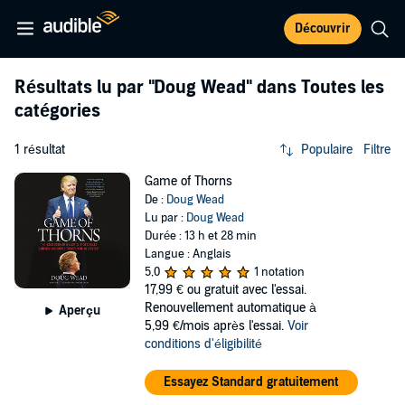
Découvrir
Résultats lu par
"Doug Wead"
dans Toutes les
catégories
1 résultat
Populaire
Filtre
Game of Thorns
De :
Doug Wead
Lu par :
Doug Wead
Durée : 13 h et 28 min
Langue : Anglais
5,0
1 notation
17,99 €
ou gratuit avec l'essai.
Renouvellement automatique à
Aperçu
5,99 €/mois après l'essai.
Voir
conditions d'éligibilité
Essayez Standard gratuitement