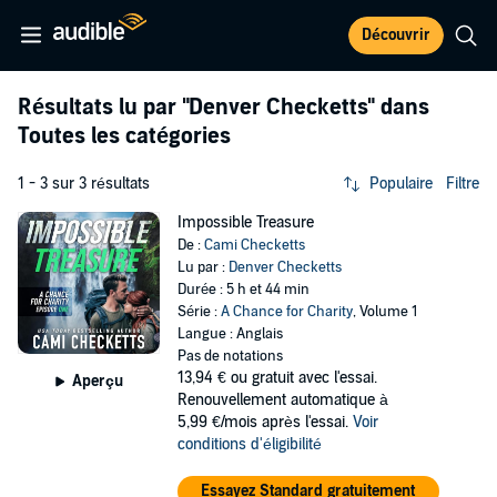
Découvrir
Résultats lu par
"Denver Checketts"
dans
Toutes les catégories
1 - 3 sur 3 résultats
Populaire
Filtre
Impossible Treasure
De :
Cami Checketts
Lu par :
Denver Checketts
Durée : 5 h et 44 min
Série :
A Chance for Charity
, Volume 1
Langue : Anglais
Pas de notations
13,94 €
ou gratuit avec l'essai.
Aperçu
Renouvellement automatique à
5,99 €/mois après l'essai.
Voir
conditions d'éligibilité
Essayez Standard gratuitement