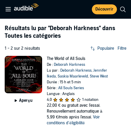
Découvrir
Résultats lu par
"Deborah Harkness"
dans
Toutes les catégories
1 - 2 sur 2 résultats
Populaire
Filtre
The World of All Souls
De :
Deborah Harkness
Lu par :
Deborah Harkness
,
Jennifer
Ikeda
,
Saskia Maarleveld
,
Steve West
Durée : 15 h et 5 min
Série :
All Souls Series
Langue : Anglais
4,0
1 notation
Aperçu
22,00 €
ou gratuit avec l'essai.
Renouvellement automatique à
5,99 €/mois après l'essai.
Voir
conditions d'éligibilité