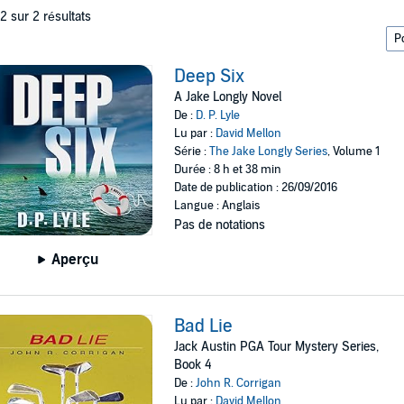
 2 sur 2 résultats
Deep Six
A Jake Longly Novel
De :
D. P. Lyle
Lu par :
David Mellon
Série :
The Jake Longly Series
, Volume 1
Durée : 8 h et 38 min
Date de publication : 26/09/2016
Langue : Anglais
Pas de notations
Aperçu
Bad Lie
Jack Austin PGA Tour Mystery Series,
Book 4
De :
John R. Corrigan
Lu par :
David Mellon