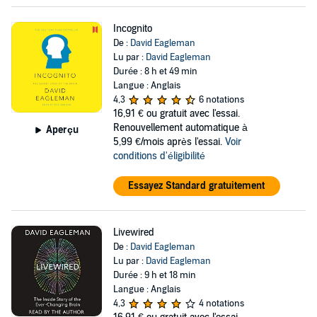
Incognito
De :
David Eagleman
Lu par :
David Eagleman
Durée : 8 h et 49 min
Langue : Anglais
4,3
6 notations
16,91 €
ou gratuit avec l'essai.
Renouvellement automatique à
Aperçu
5,99 €/mois après l'essai.
Voir
conditions d'éligibilité
Essayez Standard gratuitement
Livewired
De :
David Eagleman
Lu par :
David Eagleman
Durée : 9 h et 18 min
Langue : Anglais
4,3
4 notations