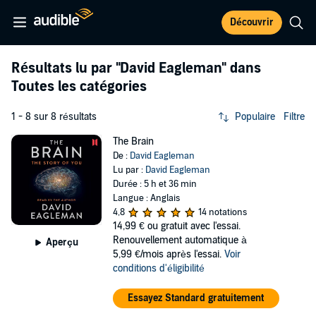
Découvrir
Résultats lu par
"David Eagleman"
dans
Toutes les catégories
1 - 8 sur 8 résultats
Populaire
Filtre
The Brain
De :
David Eagleman
Lu par :
David Eagleman
Durée : 5 h et 36 min
Langue : Anglais
4,8
14 notations
14,99 €
ou gratuit avec l'essai.
Renouvellement automatique à
Aperçu
5,99 €/mois après l'essai.
Voir
conditions d'éligibilité
Essayez Standard gratuitement