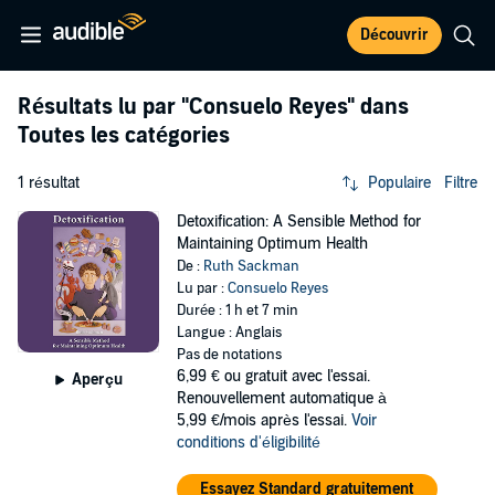
Découvrir
Résultats lu par
"Consuelo Reyes"
dans
Toutes les catégories
1 résultat
Populaire
Filtre
Detoxification: A Sensible Method for
Maintaining Optimum Health
De :
Ruth Sackman
Lu par :
Consuelo Reyes
Durée : 1 h et 7 min
Langue : Anglais
Pas de notations
6,99 €
ou gratuit avec l'essai.
Aperçu
Renouvellement automatique à
5,99 €/mois après l'essai.
Voir
conditions d'éligibilité
Essayez Standard gratuitement