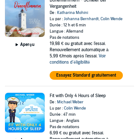
Dünenflimmern - Schleier der
Vergangenheit
De :
Katharina Mohini
Lu par :
Johanna Bernhardt
,
Colin Wende
Durée : 12 h et 6 min
Langue : Allemand
Pas de notations
19,98 €
ou gratuit avec l'essai.
Aperçu
Renouvellement automatique à
5,99 €/mois après l'essai.
Voir
conditions d'éligibilité
Essayez Standard gratuitement
Fit with Only 4 Hours of Sleep
De :
Michael Weber
Lu par :
Colin Wende
Durée : 47 min
Langue : Anglais
Pas de notations
6,99 €
ou gratuit avec l'essai.