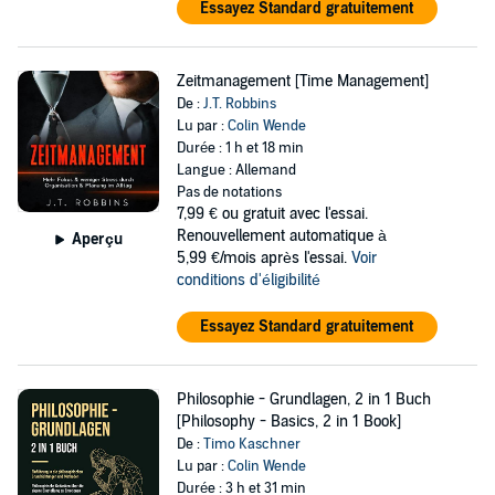
Essayez Standard gratuitement
Zeitmanagement [Time Management]
De :
J.T. Robbins
Lu par :
Colin Wende
Durée : 1 h et 18 min
Langue : Allemand
Pas de notations
7,99 €
ou gratuit avec l'essai.
Renouvellement automatique à
Aperçu
5,99 €/mois après l'essai.
Voir
conditions d'éligibilité
Essayez Standard gratuitement
Philosophie - Grundlagen, 2 in 1 Buch
[Philosophy - Basics, 2 in 1 Book]
De :
Timo Kaschner
Lu par :
Colin Wende
Durée : 3 h et 31 min