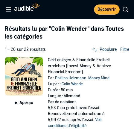
Découvrir
Résultats lu par
"Colin Wender"
dans Toutes
les catégories
1 - 20 sur 22 résultats
Populaire
Filtre
Geld anlegen & Finanzielle Freiheit
erreichen [Invest Money & Achieve
Financial Freedom]
De :
Phillipp Holzmann
,
Money Mind
Lu par :
Colin Wende
Durée : 50 min
Langue : Allemand
Pas de notations
Aperçu
5,53 €
ou gratuit avec l'essai.
Renouvellement automatique à
5,99 €/mois après l'essai.
Voir
conditions d'éligibilité