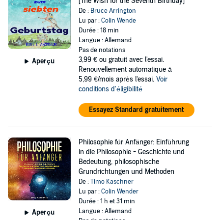
[The Wish for the Seventh Birthday]
De :
Bruce Arrington
Lu par :
Colin Wende
Durée : 18 min
Langue : Allemand
Pas de notations
3,99 €
ou gratuit avec l'essai.
Aperçu
Renouvellement automatique à
5,99 €/mois après l'essai.
Voir
conditions d'éligibilité
Essayez Standard gratuitement
Philosophie für Anfänger: Einführung
in die Philosophie - Geschichte und
Bedeutung, philosophische
Grundrichtungen und Methoden
De :
Timo Kaschner
Lu par :
Colin Wender
Durée : 1 h et 31 min
Langue : Allemand
Aperçu